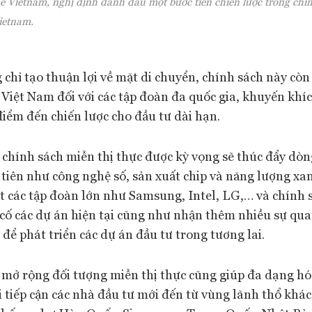
e Vietnam, nghị định đánh dấu một bước tiến chiến lược trong chí
ietnam.
chỉ tạo thuận lợi về mặt di chuyển, chính sách này còn
 Việt Nam đối với các tập đoàn đa quốc gia, khuyến khí
ểm đến chiến lược cho đầu tư dài hạn.
, chính sách miễn thị thực được kỳ vọng sẽ thúc đẩy dò
u tiên như công nghệ số, sản xuất chip và năng lượng xa
t các tập đoàn lớn như Samsung, Intel, LG,… và chính 
cố các dự án hiện tại cũng như nhận thêm nhiều sự qua
để phát triển các dự án đầu tư trong tương lai.
c mở rộng đối tượng miễn thị thực cũng giúp đa dạng h
i tiếp cận các nhà đầu tư mới đến từ vùng lãnh thổ khác