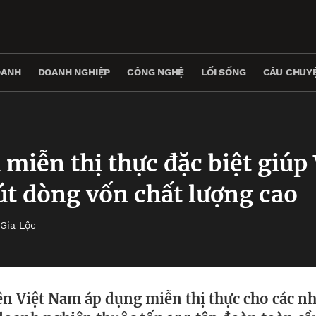
OANH
DOANH NGHIỆP
CÔNG NGHỆ
LỐI SỐNG
CÂU CHUYỆ
miễn thị thực đặc biệt giúp 
t dòng vốn chất lượng cao
Gia Lộc
ên Việt Nam áp dụng miễn thị thực cho các nh