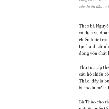
các dự án đầu tư 
Theo bà Nguyễn
và dịch vụ doa
chiến lược tro
tục hành chính
dòng vốn chất 
Thủ tục cấp thẻ
cầu hộ chiếu c
Thảo, đây là bư
bị cho là mất n
Bà Thảo cho rằ
nghiệp quốc tế