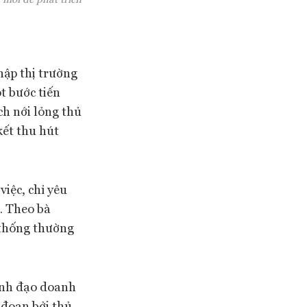
ập thị trường
t bước tiến
ch nới lỏng thủ
kết thu hút
việc, chỉ yêu
. Theo bà
n thống thường
lãnh đạo doanh
 đoạn bởi thủ