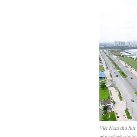
Việt Nam thu hút 
củng cố các dự án