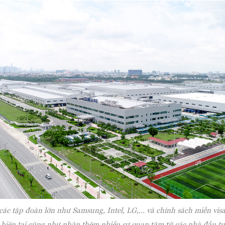
các tập đoàn lớn như Samsung, Intel, LG,… và chính sách miễn vis
 hiện tại cũng như nhận thêm nhiều sự quan tâm từ các nhà đầu tư