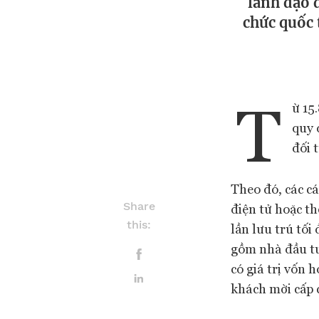
lãnh đạo 
chức quốc 
T
ừ 15
quy 
đối 
Theo đó, các cá
Share
điện tử hoặc th
this:
lần lưu trú tối
gồm nhà đầu tư
có giá trị vốn 
khách mời cấp 