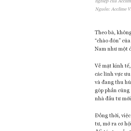
nghiệp của Acclim
Nguồn: Acclime V
Theo bà, không 
“chào đón” của
Nam như một đi
Về mặt kinh tế
các lĩnh vực ư
và đang thu hú
góp phần củng 
nhà đầu tư mới 
Đồng thời, việ
tư, mở ra cơ hộ