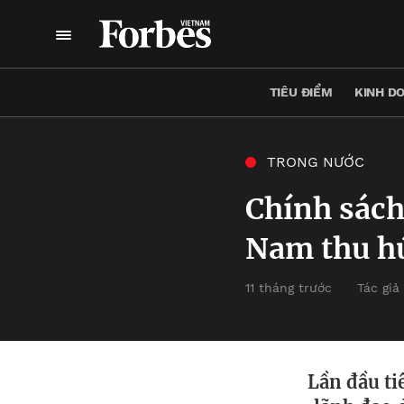
TIÊU ĐIỂM
KINH D
TRONG NƯỚC
Chính sách 
Nam thu hú
11 tháng trước
Tác giả
Lần đầu ti