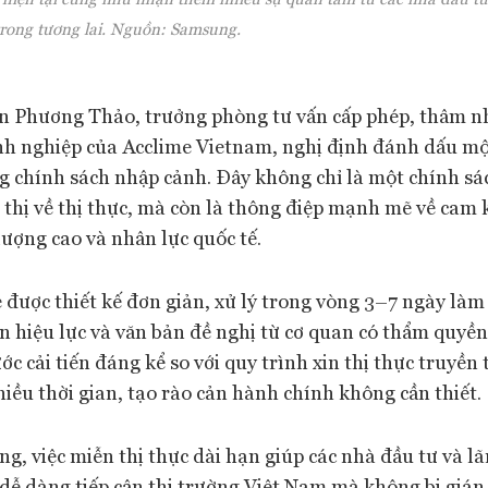
trong tương lai. Nguồn: Samsung.
 Phương Thảo, trưởng phòng tư vấn cấp phép, thâm nh
nh nghiệp của Acclime Vietnam, nghị định đánh dấu mộ
ng chính sách nhập cảnh. Đây không chỉ là một chính sá
 thị về thị thực, mà còn là thông điệp mạnh mẽ về cam 
lượng cao và nhân lực quốc tế.
 được thiết kế đơn giản, xử lý trong vòng 3–7 ngày làm 
òn hiệu lực và văn bản đề nghị từ cơ quan có thẩm quyền
ớc cải tiến đáng kể so với quy trình xin thị thực truyề
hiều thời gian, tạo rào cản hành chính không cần thiết.
ng, việc miễn thị thực dài hạn giúp các nhà đầu tư và 
 dễ dàng tiếp cận thị trường Việt Nam mà không bị gián