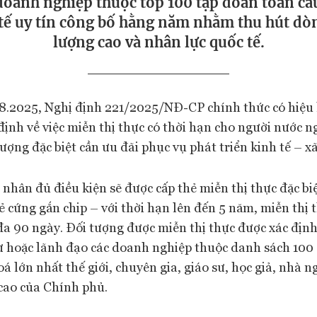
doanh nghiệp thuộc tốp 100 tập đoàn toàn cầu
tế uy tín công bố hằng năm nhằm thu hút dò
lượng cao và nhân lực quốc tế.
.8.2025, Nghị định 221/2025/NĐ-CP chính thức có hiệu 
định về việc miễn thị thực có thời hạn cho người nước n
tượng đặc biệt cần ưu đãi phục vụ phát triển kinh tế – xã
 nhân đủ điều kiện sẽ được cấp thẻ miễn thị thực đặc bi
ẻ cứng gắn chip – với thời hạn lên đến 5 năm, miễn thị 
 đa 90 ngày. Đối tượng được miễn thị thực được xác định
 hoặc lãnh đạo các doanh nghiệp thuộc danh sách 100
hoá lớn nhất thế giới, chuyên gia, giáo sư, học giả, nhà n
cao của Chính phủ.