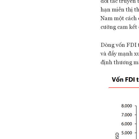
đối tác truyền
hạn miễn thị th
Nam một cách ổ
cường cam kết 
Dòng vốn FDI t
và đẩy mạnh xu
định thương m