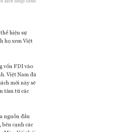
nh sách nhập cảnh.
 thể hiện sự
ch họ xem Việt
ng vốn FDI vào
nh. Việt Nam đã
sách mới này sẽ
n tâm từ các
óa nguồn đầu
, bên cạnh các