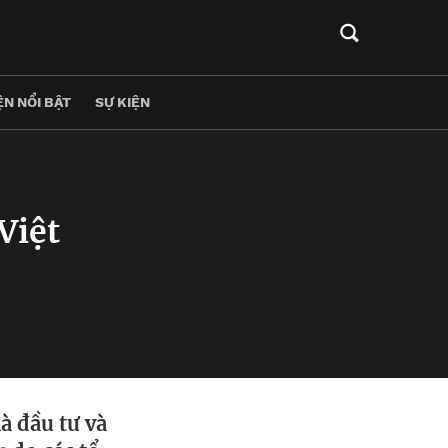
N NỔI BẬT
SỰ KIỆN
Việt
à đầu tư và