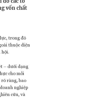
 do các tổ
ng vốn chất
lực, trong đó
goài thuộc diện
 hội.
ệt – dưới dạng
thực cho mỗi
 rõ ràng, bao
 doanh nghiệp
ghiên cứu, và