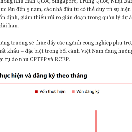
 thống như Hàn Quốc, Singapore, Trung Quốc, Nhật Bản
ực lên đến 5 năm, các nhà đầu tư có thể duy trì sự hiện 
n định, giảm thiểu rủi ro gián đoạn trong quản lý dự á
dài hạn.
ăng trưởng sẽ thúc đẩy các ngành công nghiệp phụ trợ,
ất khẩu – đặc biệt trong bối cảnh Việt Nam đang hưởng 
ại tự do như CPTPP và RCEP.