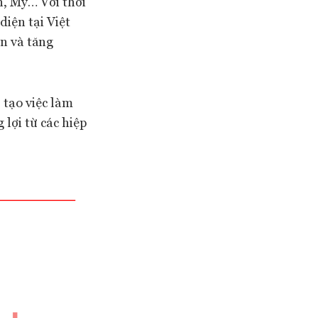
, Mỹ… Với thời
diện tại Việt
n và tăng
 tạo việc làm
lợi từ các hiệp