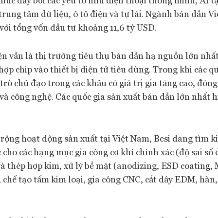
trung tâm dữ liệu, ô tô điện và tự lái. Ngành bán dẫn V
 với tổng vốn đầu tư khoảng 11,6 tỷ USD.
n vẫn là thị trường tiêu thụ bán dẫn hạ nguồn lớn nhấ
 hợp chip vào thiết bị điện tử tiêu dùng. Trong khi các 
trò chủ đạo trong các khâu có giá trị gia tăng cao, đóng
và công nghệ. Các quốc gia sản xuất bán dẫn lớn nhất h
.
rộng hoạt động sản xuất tại Việt Nam, Besi đang tìm 
cho các hạng mục gia công cơ khí chính xác (độ sai số 
và thép hợp kim, xử lý bề mặt (anodizing, ESD coating,
, chế tạo tấm kim loại, gia công CNC, cắt dây EDM, hàn,