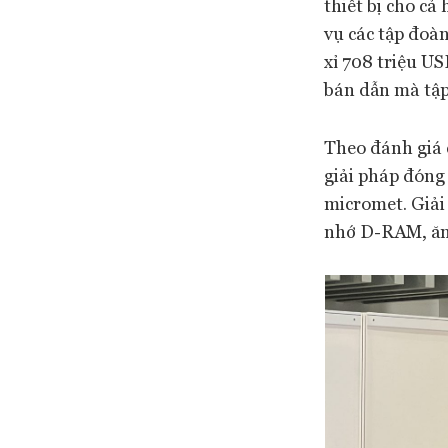
thiết bị cho c
vụ các tập đoà
xỉ 708 triệu U
bán dẫn mà tập
Theo đánh giá 
giải pháp đóng 
micromet. Giải 
nhớ D-RAM, ăng