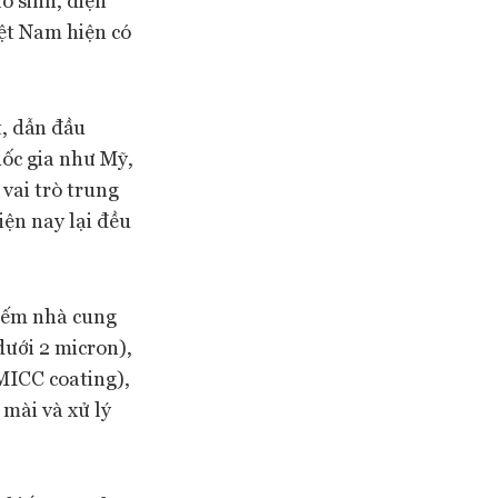
iệt Nam hiện có
t, dẫn đầu
quốc gia như Mỹ,
 vai trò trung
iện nay lại đều
kiếm nhà cung
dưới 2 micron),
 MICC coating),
 mài và xử lý