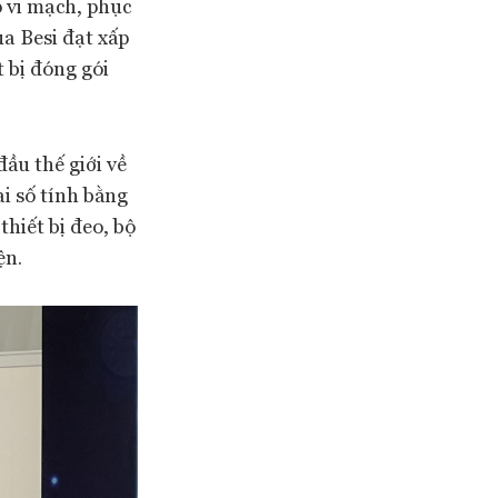
p vi mạch, phục
ủa Besi đạt xấp
 bị đóng gói
ầu thế giới về
ai số tính bằng
thiết bị đeo, bộ
ện.