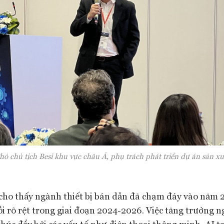
ó chủ tịch Besi khu vực châu Á, phụ trách phát triển dự án sản xu
 cho thấy ngành thiết bị bán dẫn đã chạm đáy vào năm 
ồi rõ rệt trong giai đoạn 2024-2026. Việc tăng trưởng 
húc đẩy bởi các yếu tố như điện thoại thông minh, AI tạ