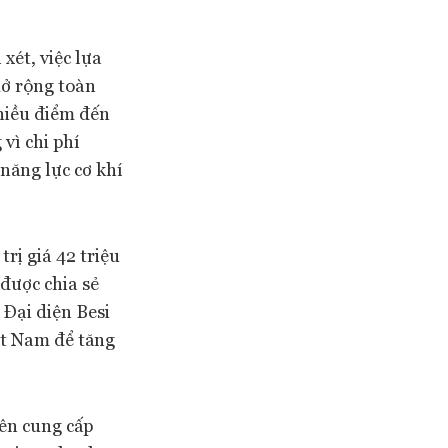
xét, việc lựa
mở rộng toàn
hiều điểm đến
vì chi phí
năng lực cơ khí
rị giá 42 triệu
 được chia sẻ
 Đại diện Besi
ệt Nam để tăng
yên cung cấp