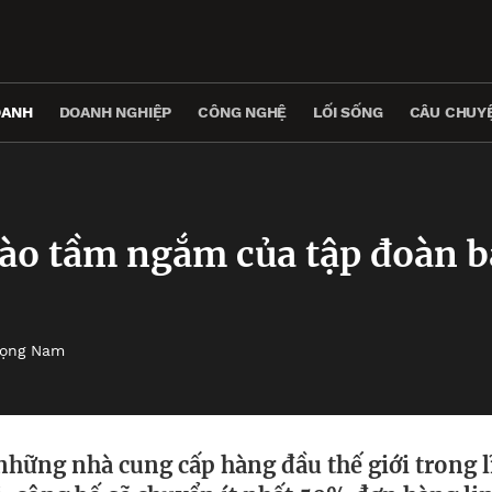
OANH
DOANH NGHIỆP
CÔNG NGHỆ
LỐI SỐNG
CÂU CHUYỆ
ào tầm ngắm của tập đoàn 
rọng Nam
những nhà cung cấp hàng đầu thế giới trong l