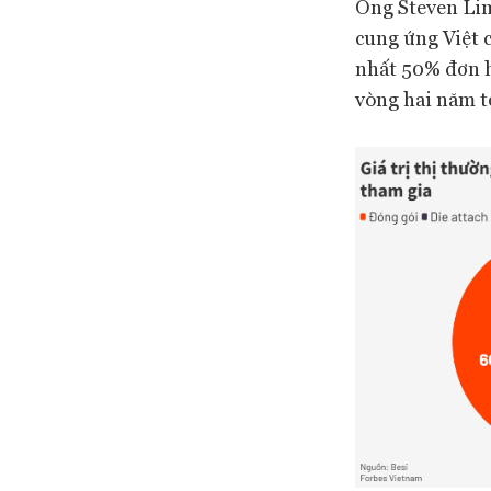
Ông Steven Lim
cung ứng Việt c
nhất 50% đơn h
vòng hai năm tớ