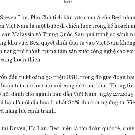
Besi
Steven Lim, Phó Chủ tịch khu vực châu Á của Besi nhận 
ọn Việt Nam là một bước đi chiến lược trong kế hoạch 
u sau Malaysia và Trung Quốc. Sau quá trình so sánh n
ng khu vực, Besi quyết định đầu tư vào Việt Nam không 
ềm năng trở thành trung tâm sản xuất công nghệ cao với 
 càng hoàn thiện.
ốn đầu tư khoảng 50 triệu USD, trong đó giai đoạn hai t
oàn tất các thủ tục cuối cùng để triển khai. Thông tin
Cơ hội dành cho ngành bán dẫn Việt Nam” ngày 2.7.2025.
ài hạn là nội địa hóa ít nhất 80% chuỗi cung ứng tại Vi
và năng lực cạnh tranh.
 tại Duven, Hà Lan, Besi hiện là tập đoàn quốc tế, chu