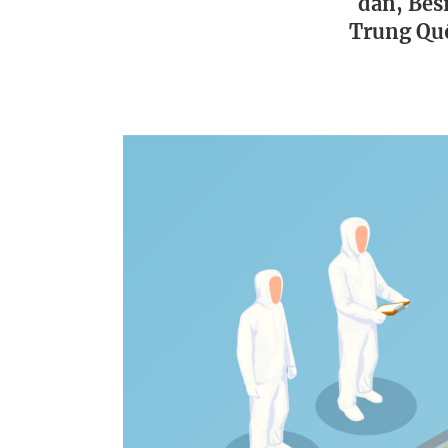
dẫn, Bes
Trung Quố