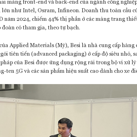
ả hai mảng front-end và back-end của ngành công nghiệ
n lớn như Intel, Osram, Infineon. Doanh thu toàn cầu c
SD năm 2024, chiếm 44% thị phần ở các mảng trang thiết
 đoàn có tham gia, theo tự bạch.
của Applied Materials (Mỹ), Besi là nhà cung cấp hàng đ
gói tiên tiến (advanced packaging) ở cấp độ siêu nhỏ, s
pháp của Besi được ứng dụng rộng rãi trong bộ vi xử lý 
-ten 5G và các sản phẩm hiệu suất cao dành cho xe đi