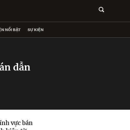
N NỔI BẬT
SỰ KIỆN
bán dẫn
ĩnh vực bán