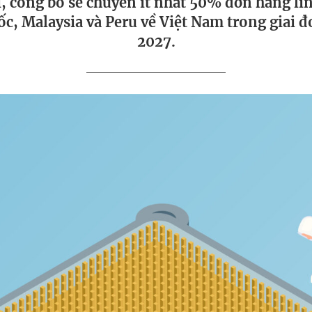
i, công bố sẽ chuyển ít nhất 50% đơn hàng lin
c, Malaysia và Peru về Việt Nam trong giai 
2027.