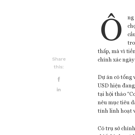
Ô
ng 
ch
cầ
tro
thấp, mà vì ti
chính xác ngày
Share
this:
Dự án có tổng v
USD hiện đang h
tại hội thảo “
nêu mục tiêu d
tính linh hoạt 
Có trụ sở chính