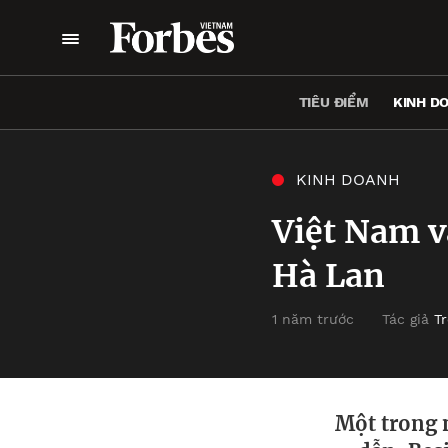
TIÊU ĐIỂM
KINH D
KINH DOANH
Việt Nam v
Hà Lan
1 năm trước
Tác giả
T
Một trong 