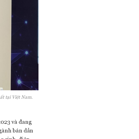
ất tại Việt Nam.
2023 và đang
ngành bán dẫn
o sinh, điện