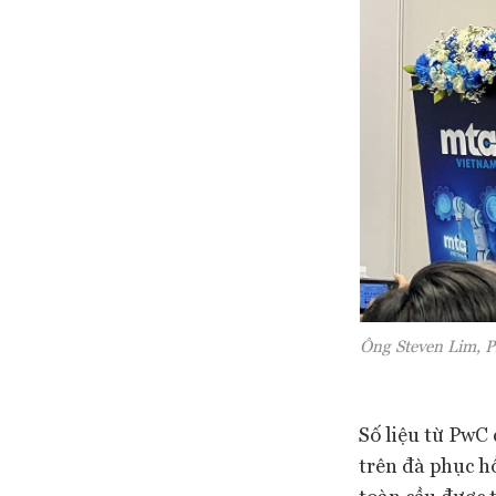
Ông Steven Lim, Ph
Số liệu từ PwC
trên đà phục h
toàn cầu được t