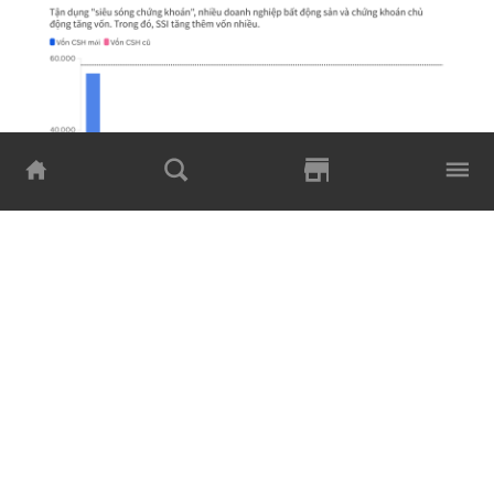
Điển hình như Tổng Công ty Cổ phần Đầu tư Phát
triển Xây dựng (DIG Corp) dự kiến chào bán 150
triệu cổ phiếu cho cổ đông hiện hữu nhằm thu về
khoảng 1.800 tỷ đồng. Theo công ty, toàn bộ số
tiền thu được sẽ dùng để đầu tư giai đoạn 3 của