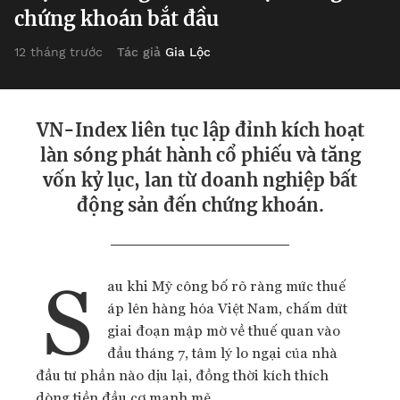
chứng khoán bắt đầu
Tác giả
Gia Lộc
12 tháng trước
VN-Index liên tục lập đỉnh kích hoạt
làn sóng phát hành cổ phiếu và tăng
vốn kỷ lục, lan từ doanh nghiệp bất
động sản đến chứng khoán.
S
au khi Mỹ công bố rõ ràng mức thuế
áp lên hàng hóa Việt Nam, chấm dứt
giai đoạn mập mờ về thuế quan vào
đầu tháng 7, tâm lý lo ngại của nhà
đầu tư phần nào dịu lại, đồng thời kích thích
dòng tiền đầu cơ mạnh mẽ.