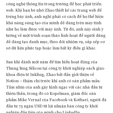
công nghệ thông tin trong trường để học phát triển
web. Khi bạn bè nhờ Zhao thiết kế các trang web để
trưng bày ảnh, anh nghĩ phải có cách để họ thể hiện
khả năng sáng tạo của mình dễ dàng trên máy tính
như họ làm được với máy ảnh. Từ đó, anh nảy sinh ý
tưởng về một trình soạn thảo linh hoạt để người dùng
dễ dàng tạo danh mục, theo dõi nhiệm vụ, sắp xếp cơ
sở dữ liệu phức tạp hoặc làm bất kỳ điều gì khác.
Sau khi dành một năm để tìm hiểu hoạt động của
Thung lũng Silicon tại công ty khởi nghiệp sách giáo
khoa điện tử Inkling, Zhao bắt đầu giới thiệu về
Notion – thậm chí trước khi anh có sản phẩm mẫu.
Tầm nhìn của anh gây kinh ngạc với các nhà đầu tư
thiên thần, trong đó có Kopelman, giám đốc sản
phẩm Mike Vernal của Facebook và Kothari, người đã
đầu tư 75 ngàn USD từ lợi nhuận bán công ty khởi
nghiệp đầu tiên của mình cho LinkedIn.