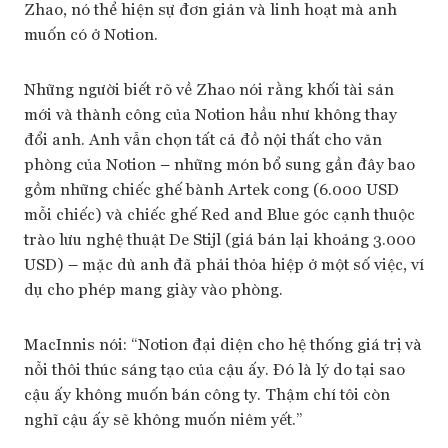
Zhao, nó thể hiện sự đơn giản và linh hoạt mà anh
muốn có ở Notion.
Những người biết rõ về Zhao nói rằng khối tài sản
mới và thành công của Notion hầu như không thay
đổi anh. Anh vẫn chọn tất cả đồ nội thất cho văn
phòng của Notion – những món bổ sung gần đây bao
gồm những chiếc ghế bành Artek cong (6.000 USD
mỗi chiếc) và chiếc ghế Red and Blue góc cạnh thuộc
trào lưu nghệ thuật De Stijl (giá bán lại khoảng 3.000
USD) – mặc dù anh đã phải thỏa hiệp ở một số việc, ví
dụ cho phép mang giày vào phòng.
MacInnis nói: “Notion đại diện cho hệ thống giá trị và
nỗi thôi thúc sáng tạo của cậu ấy. Đó là lý do tại sao
cậu ấy không muốn bán công ty. Thậm chí tôi còn
nghĩ cậu ấy sẽ không muốn niêm yết.”