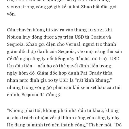
2.2020 trong vòng 36 giờ kể từ khi Zhao bắt đầu gọi
vốn.
Câu chuyện tương tự xảy ra vào tháng 10.2021 khi
Notion huy động được 275 triệu USD từ Coatue và
Sequoia. Zhao gọi điện cho Vernal, người trở thành
giám đốc hợp danh của Sequoia, vào một sáng thứ sáu
để đề nghị công ty nổi tiếng này đầu tư 100 triệu USD
lần đầu tiên – nếu họ có thể quyết định liền trong
ngày hôm đó. Giám đốc hợp danh Pat Grady thừa
nhận mức định giá 10 tỷ USD là “rất kinh khủng,”
nhưng trong vòng 30 phút sau khi xem xét báo cáo tài
chính, Sequoia đã đồng ý.
“Không phải tôi, không phải nhà đầu tư khác, không
ai chịu trách nhiệm về sự thành công của công ty này.
Họ đang tự mình trở nên thành công,” Fisher nói. “Đó