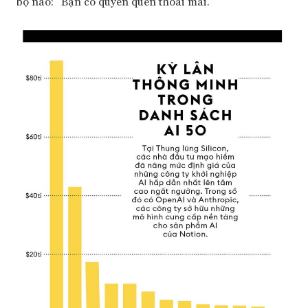
bộ não: “Bạn có quyền quên thoải mái.”