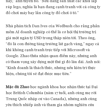
này,” anh tuyên bố. “Nếu đang sản xuất các khối lắp
ráp lego, nghĩa là bạn đang cạnh tranh với cả công ty
đồ chơi máy bay lẫn công ty đồ chơi ô tô.”
Nhà phân tích Dan Ives của Wedbush cho rằng phần
mềm AI doanh nghiệp có thể là cơ hội thị trường trị
giá một ngàn tỷ USD trong thập niên tới. Theo ông,
“đó là con đường tăng trưởng lát gạch vàng,” ngay cả
khi không cạnh tranh trực tiếp với Microsoft và
Google. Zhao thừa nhận quan điểm này, nhưng anh
có tham vọng xây dựng một thứ gì đó lâu dài. Anh nói:
“Kinh doanh là thách thức, nhưng nếu kiên trì thực
hiện, chúng tôi sẽ đạt được mục tiêu.”
Mặc dù Zhao
học ngành khoa học nhận thức tại Đại
học British Columbia (năm 17 tuổi, anh cùng mẹ rời
Trung Quốc nhập cư vào Canada), nhưng anh cũng
yêu thích nhiếp ảnh và tham gia nhóm nghiên cứu