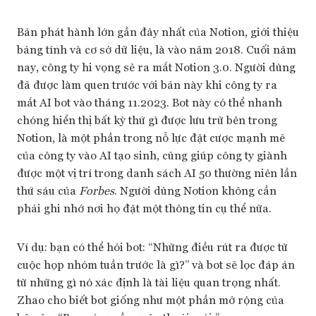
Bản phát hành lớn gần đây nhất của Notion, giới thiệu
bảng tính và cơ sở dữ liệu, là vào năm 2018. Cuối năm
nay, công ty hi vọng sẽ ra mắt Notion 3.0. Người dùng
đã được làm quen trước với bản này khi công ty ra
mắt AI bot vào tháng 11.2023. Bot này có thể nhanh
chóng hiển thị bất kỳ thứ gì được lưu trữ bên trong
Notion, là một phần trong nỗ lực đặt cược mạnh mẽ
của công ty vào AI tạo sinh, cũng giúp công ty giành
được một vị trí trong danh sách AI 50 thường niên lần
thứ sáu của
Forbes
. Người dùng Notion không cần
phải ghi nhớ nơi họ đặt một thông tin cụ thể nữa.
Ví dụ: bạn có thể hỏi bot: “Những điều rút ra được từ
cuộc họp nhóm tuần trước là gì?” và bot sẽ lọc đáp án
từ những gì nó xác định là tài liệu quan trọng nhất.
Zhao cho biết bot giống như một phần mở rộng của