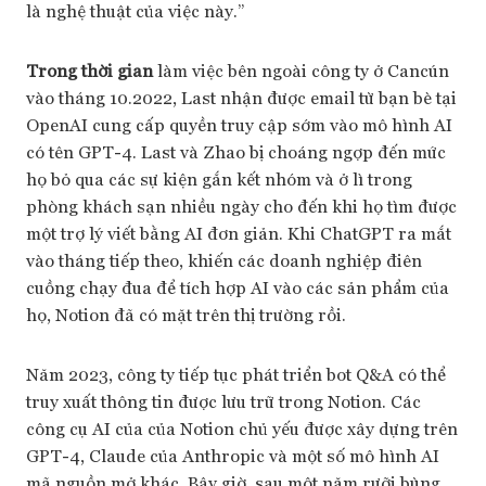
là nghệ thuật của việc này.”
Trong thời gian
làm việc bên ngoài công ty ở Cancún
vào tháng 10.2022, Last nhận được email từ bạn bè tại
OpenAI cung cấp quyền truy cập sớm vào mô hình AI
có tên GPT-4. Last và Zhao bị choáng ngợp đến mức
họ bỏ qua các sự kiện gắn kết nhóm và ở lì trong
phòng khách sạn nhiều ngày cho đến khi họ tìm được
một trợ lý viết bằng AI đơn giản. Khi ChatGPT ra mắt
vào tháng tiếp theo, khiến các doanh nghiệp điên
cuồng chạy đua để tích hợp AI vào các sản phẩm của
họ, Notion đã có mặt trên thị trường rồi.
Năm 2023, công ty tiếp tục phát triển bot Q&A có thể
truy xuất thông tin được lưu trữ trong Notion. Các
công cụ AI của của Notion chủ yếu được xây dựng trên
GPT-4, Claude của Anthropic và một số mô hình AI
mã nguồn mở khác. Bây giờ, sau một năm rưỡi bùng