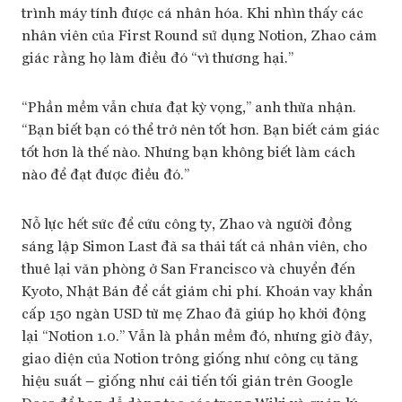
trình máy tính được cá nhân hóa. Khi nhìn thấy các
nhân viên của First Round sử dụng Notion, Zhao cảm
giác rằng họ làm điều đó “vì thương hại.”
“Phần mềm vẫn chưa đạt kỳ vọng,” anh thừa nhận.
“Bạn biết bạn có thể trở nên tốt hơn. Bạn biết cảm giác
tốt hơn là thế nào. Nhưng bạn không biết làm cách
nào để đạt được điều đó.”
Nỗ lực hết sức để cứu công ty, Zhao và người đồng
sáng lập Simon Last đã sa thải tất cả nhân viên, cho
thuê lại văn phòng ở San Francisco và chuyển đến
Kyoto, Nhật Bản để cắt giảm chi phí. Khoản vay khẩn
cấp 150 ngàn USD từ mẹ Zhao đã giúp họ khởi động
lại “Notion 1.0.” Vẫn là phần mềm đó, nhưng giờ đây,
giao diện của Notion trông giống như công cụ tăng
hiệu suất – giống như cải tiến tối giản trên Google