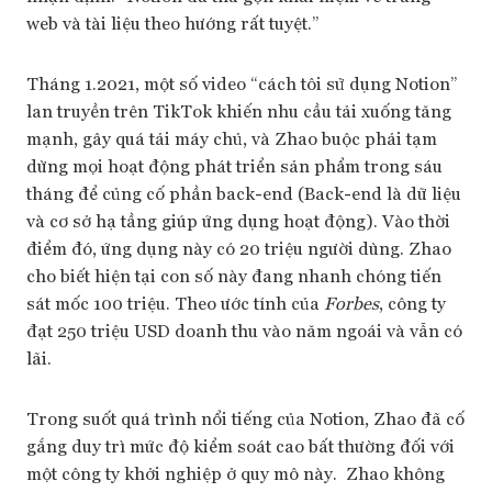
web và tài liệu theo hướng rất tuyệt.”
Tháng 1.2021, một số video “cách tôi sử dụng Notion”
lan truyền trên TikTok khiến nhu cầu tải xuống tăng
mạnh, gây quá tải máy chủ, và Zhao buộc phải tạm
dừng mọi hoạt động phát triển sản phẩm trong sáu
tháng để củng cố phần back-end (Back-end là dữ liệu
và cơ sở hạ tầng giúp ứng dụng hoạt động). Vào thời
điểm đó, ứng dụng này có 20 triệu người dùng. Zhao
cho biết hiện tại con số này đang nhanh chóng tiến
sát mốc 100 triệu. Theo ước tính của
Forbes
, công ty
đạt 250 triệu USD doanh thu vào năm ngoái và vẫn có
lãi.
Trong suốt quá trình nổi tiếng của Notion, Zhao đã cố
gắng duy trì mức độ kiểm soát cao bất thường đối với
một công ty khởi nghiệp ở quy mô này. Zhao không