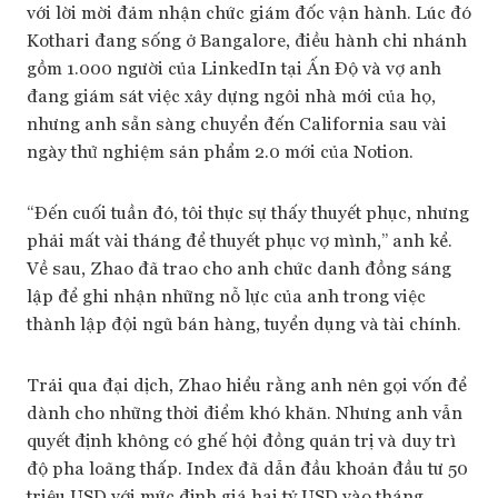
với lời mời đảm nhận chức giám đốc vận hành. Lúc đó
Kothari đang sống ở Bangalore, điều hành chi nhánh
gồm 1.000 người của LinkedIn tại Ấn Độ và vợ anh
đang giám sát việc xây dựng ngôi nhà mới của họ,
nhưng anh sẵn sàng chuyển đến California sau vài
ngày thử nghiệm sản phẩm 2.0 mới của Notion.
“Đến cuối tuần đó, tôi thực sự thấy thuyết phục, nhưng
phải mất vài tháng để thuyết phục vợ mình,” anh kể.
Về sau, Zhao đã trao cho anh chức danh đồng sáng
lập để ghi nhận những nỗ lực của anh trong việc
thành lập đội ngũ bán hàng, tuyển dụng và tài chính.
Trải qua đại dịch, Zhao hiểu rằng anh nên gọi vốn để
dành cho những thời điểm khó khăn. Nhưng anh vẫn
quyết định không có ghế hội đồng quản trị và duy trì
độ pha loãng thấp. Index đã dẫn đầu khoản đầu tư 50
triệu USD với mức định giá hai tỷ USD vào tháng