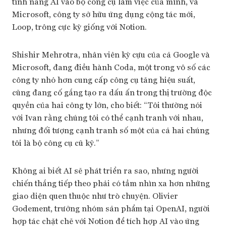
tính năng AI vào bộ công cụ làm việc của mình, và
Microsoft, công ty sở hữu ứng dụng cộng tác mới,
Loop, trông cực kỳ giống với Notion.
Shishir Mehrotra, nhân viên kỳ cựu của cả Google và
Microsoft, đang điều hành Coda, một trong vô số các
công ty nhỏ hơn cung cấp công cụ tăng hiệu suất,
cũng đang cố gắng tạo ra dấu ấn trong thị trường độc
quyền của hai công ty lớn, cho biết: “Tôi thường nói
với Ivan rằng chúng tôi có thể cạnh tranh với nhau,
nhưng đối tượng cạnh tranh số một của cả hai chúng
tôi là bộ công cụ cũ kỹ.”
Không ai biết AI sẽ phát triển ra sao, nhưng người
chiến thắng tiếp theo phải có tầm nhìn xa hơn những
giao diện quen thuộc như trò chuyện. Olivier
Godement, trưởng nhóm sản phẩm tại OpenAI, người
hợp tác chặt chẽ với Notion để tích hợp AI vào ứng