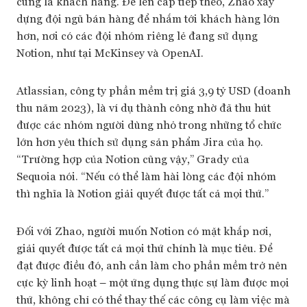
cũng là khách hàng. Để lên cấp tiếp theo, Zhao xây
dựng đội ngũ bán hàng để nhắm tới khách hàng lớn
hơn, nơi có các đội nhóm riêng lẻ đang sử dụng
Notion, như tại McKinsey và OpenAI.
Atlassian, công ty phần mềm trị giá 3,9 tỷ USD (doanh
thu năm 2023), là ví dụ thành công nhờ đã thu hút
được các nhóm người dùng nhỏ trong những tổ chức
lớn hơn yêu thích sử dụng sản phẩm Jira của họ.
“Trường hợp của Notion cũng vậy,” Grady của
Sequoia nói. “Nếu có thể làm hài lòng các đội nhóm
thì nghĩa là Notion giải quyết được tất cả mọi thứ.”
Đối với Zhao, người muốn Notion có mặt khắp nơi,
giải quyết được tất cả mọi thứ chính là mục tiêu. Để
đạt được điều đó, anh cần làm cho phần mềm trở nên
cực kỳ linh hoạt – một ứng dụng thực sự làm được mọi
thứ, không chỉ có thể thay thế các công cụ làm việc mà