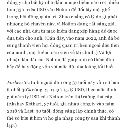
đồng ý cho bất kỳ nhà đầu tư mạo hiểm nào rót nhiều
hơn 330 triệu USD vào Notion để đổi lấy một ghế
trong hội đồng quản trị. Zhao chẳng có lý do gì phải
nhượng bộ chuyện này, vì Notion đang rất sáng giá,
với các nhà đầu tư mạo hiểm đang xếp hàng để được
đưa tiền cho anh. (Gần đây, vào năm 2022, anh đã bổ
sung thành viên hội đồng quản trị bên ngoài đầu tiên
của mình, một kiểm toán viên về tài chính.) Và lợi
nhuận lâu dài của Notion đã giúp anh có thêm đòn
bẩy để huy động vốn với mức độ pha loãng tối thiểu.
Forbes
ước tính người đàn ông 37 tuổi này vẫn sở hữu
ít nhất 30% công ty, trị giá 1,5 tỷ USD, theo mức định
giá năm tỷ USD của Notion trên thị trường thứ cấp.
(Akshay Kothari, 37 tuổi, gia nhập công ty vào năm
2018 và Last, 30 tuổi, đồng sáng lập chính thức, có
thể sở hữu ít hơn vì họ gia nhập công ty sau khi thành
lập.)