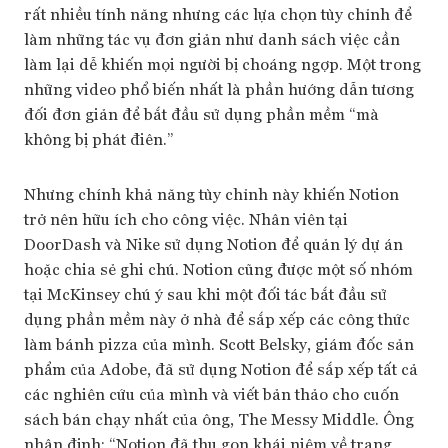
rất nhiều tính năng nhưng các lựa chọn tùy chỉnh để
làm những tác vụ đơn giản như danh sách việc cần
làm lại dễ khiến mọi người bị choáng ngợp. Một trong
những video phổ biến nhất là phần hướng dẫn tương
đối đơn giản để bắt đầu sử dụng phần mềm “mà
không bị phát điên.”
Nhưng chính khả năng tùy chỉnh này khiến Notion
trở nên hữu ích cho công việc. Nhân viên tại
DoorDash và Nike sử dụng Notion để quản lý dự án
hoặc chia sẻ ghi chú. Notion cũng được một số nhóm
tại McKinsey chú ý sau khi một đối tác bắt đầu sử
dụng phần mềm này ở nhà để sắp xếp các công thức
làm bánh pizza của mình. Scott Belsky, giám đốc sản
phẩm của Adobe, đã sử dụng Notion để sắp xếp tất cả
các nghiên cứu của mình và viết bản thảo cho cuốn
sách bán chạy nhất của ông, The Messy Middle. Ông
nhận định: “Notion đã thu gọn khái niệm về trang