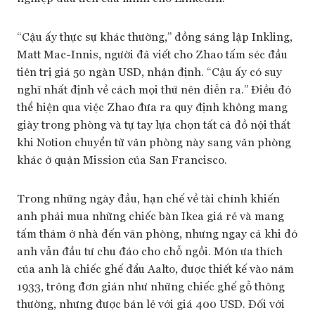
“Cậu ấy thực sự khác thường,” đồng sáng lập Inkling,
Matt Mac-Innis, người đã viết cho Zhao tấm séc đầu
tiên trị giá 50 ngàn USD, nhận định. “Cậu ấy có suy
nghĩ nhất định về cách mọi thứ nên diễn ra.” Điều đó
thể hiện qua việc Zhao đưa ra quy định không mang
giày trong phòng và tự tay lựa chọn tất cả đồ nội thất
khi Notion chuyển từ văn phòng này sang văn phòng
khác ở quận Mission của San Francisco.
Trong những ngày đầu, hạn chế về tài chính khiến
anh phải mua những chiếc bàn Ikea giá rẻ và mang
tấm thảm ở nhà đến văn phòng, nhưng ngay cả khi đó
anh vẫn đầu tư chu đáo cho chỗ ngồi. Món ưa thích
của anh là chiếc ghế đẩu Aalto, được thiết kế vào năm
1933, trông đơn giản như những chiếc ghế gỗ thông
thường, nhưng được bán lẻ với giá 400 USD. Đối với