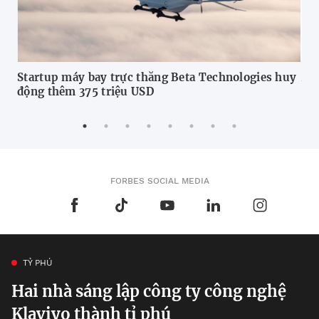
Startup máy bay trực thăng Beta Technologies huy
Am
động thêm 375 triệu USD
ph
FORBES SOCIAL MEDIA
TỶ PHÚ
Hai nhà sáng lập công ty công nghệ
Klaviyo thành tỉ phú