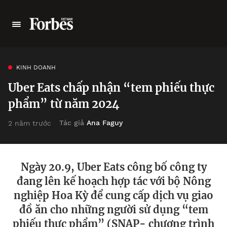
KINH DOANH
Uber Eats chấp nhận “tem phiếu thực
phẩm” từ năm 2024
Tác giả
Ana Faguy
2 năm trước
Ngày 20.9, Uber Eats công bố công ty
đang lên kế hoạch hợp tác với bộ Nông
nghiệp Hoa Kỳ để cung cấp dịch vụ giao
đồ ăn cho những người sử dụng “tem
phiếu thực phẩm” (SNAP- chương trình