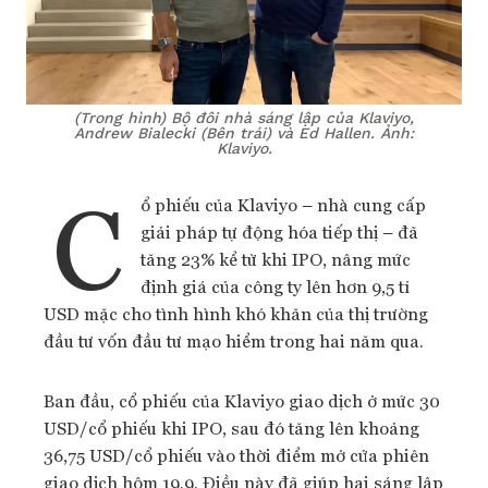
(Trong hình) Bộ đôi nhà sáng lập của Klaviyo,
Andrew Bialecki (Bên trái) và Ed Hallen. Ảnh:
Klaviyo.
C
ổ phiếu của Klaviyo – nhà cung cấp
giải pháp tự động hóa tiếp thị – đã
tăng 23% kể từ khi IPO, nâng mức
định giá của công ty lên hơn 9,5 tỉ
USD mặc cho tình hình khó khăn của thị trường
đầu tư vốn đầu tư mạo hiểm trong hai năm qua.
Ban đầu, cổ phiếu của Klaviyo giao dịch ở mức 30
USD/cổ phiếu khi IPO, sau đó tăng lên khoảng
36,75 USD/cổ phiếu vào thời điểm mở cửa phiên
giao dịch hôm 19.9. Điều này đã giúp hai sáng lập