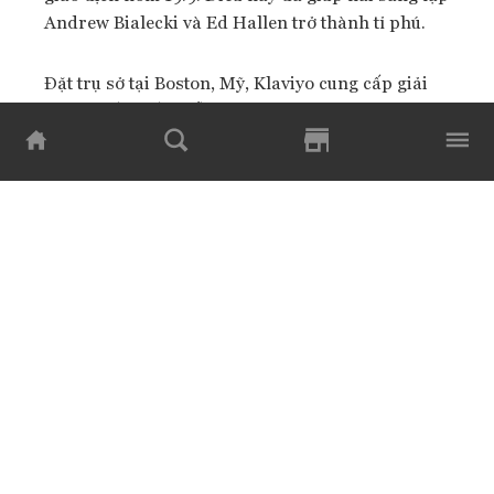
Andrew Bialecki và Ed Hallen trở thành tỉ phú.
Đặt trụ sở tại Boston, Mỹ, Klaviyo cung cấp giải
pháp phần mềm hỗ trợ các doanh nghiệp tự động
hóa tiếp thị qua email và tin nhắn tới khách hàng.
Công ty hiện đứng thứ sáu trong danh sách The
Cloud 100 thường niên năm 2023 của Forbes.
Trong năm 2022, doanh thu của Klaviyo tăng
63% lên 473 triệu USD so với năm 2021 và công ty
có 130 khách hàng.
Sự phát triển nhanh chóng và thành công của
Klaviyo đã giúp công ty trở thành cái tên nổi bật
trong số những doanh nghiệp phần mềm nhận
vốn đầu tư mạo hiểm. So với những công ty khởi
nghiệp khác, Klaviyo chỉ huy động vốn sau khi
công ty bắt đầu có lãi và doanh thu chạm ngưỡng