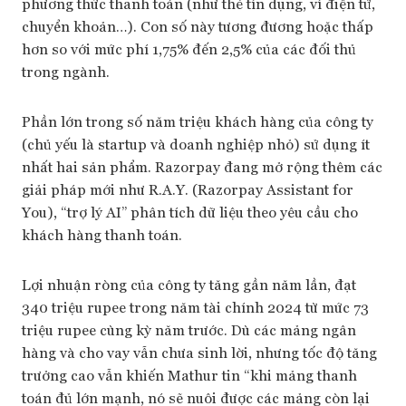
phương thức thanh toán (như thẻ tín dụng, ví điện tử,
chuyển khoản…). Con số này tương đương hoặc thấp
hơn so với mức phí 1,75% đến 2,5% của các đối thủ
trong ngành.
Phần lớn trong số năm triệu khách hàng của công ty
(chủ yếu là startup và doanh nghiệp nhỏ) sử dụng ít
nhất hai sản phẩm. Razorpay đang mở rộng thêm các
giải pháp mới như R.A.Y. (Razorpay Assistant for
You), “trợ lý AI” phân tích dữ liệu theo yêu cầu cho
khách hàng thanh toán.
Lợi nhuận ròng của công ty tăng gần năm lần, đạt
340 triệu rupee trong năm tài chính 2024 từ mức 73
triệu rupee cùng kỳ năm trước. Dù các mảng ngân
hàng và cho vay vẫn chưa sinh lời, nhưng tốc độ tăng
trưởng cao vẫn khiến Mathur tin “khi mảng thanh
toán đủ lớn mạnh, nó sẽ nuôi được các mảng còn lại