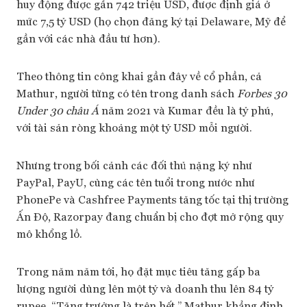
huy động được gần 742 triệu USD, được định giá ở
mức 7,5 tỷ USD (họ chọn đăng ký tại Delaware, Mỹ để
gần với các nhà đầu tư hơn).
Theo thông tin công khai gần đây về cổ phần, cả
Mathur, người từng có tên trong danh sách
Forbes 30
Under 30 châu Á
năm 2021 và Kumar đều là tỷ phú,
với tài sản ròng khoảng một tỷ USD mỗi người.
Nhưng trong bối cảnh các đối thủ nặng ký như
PayPal, PayU, cùng các tên tuổi trong nước như
PhonePe và Cashfree Payments tăng tốc tại thị trường
Ấn Độ, Razorpay đang chuẩn bị cho đợt mở rộng quy
mô khổng lồ.
Trong năm năm tới, họ đặt mục tiêu tăng gấp ba
lượng người dùng lên một tỷ và doanh thu lên 84 tỷ
rupee. “Tăng trưởng là trên hết,” Mathur khẳng định.