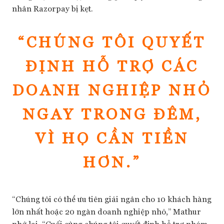
nhân Razorpay bị kẹt.
“CHÚNG TÔI QUYẾT
ĐỊNH HỖ TRỢ CÁC
DOANH NGHIỆP NHỎ
NGAY TRONG ĐÊM,
VÌ HỌ CẦN TIỀN
HƠN.”
“Chúng tôi có thể ưu tiên giải ngân cho 10 khách hàng
lớn nhất hoặc 20 ngàn doanh nghiệp nhỏ,” Mathur
nhớ lại. “Cuối cùng chúng tôi quyết định hỗ trợ nhóm