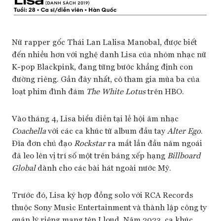
Nữ rapper gốc Thái Lan Lalisa Manobal, được biết
đến nhiều hơn với nghệ danh Lisa của nhóm nhạc nữ
K-pop Blackpink, đang từng bước khẳng định con
đường riêng. Gần đây nhất, cô tham gia mùa ba của
loạt phim đình đám
The White Lotus
trên HBO.
Vào tháng 4, Lisa biểu diễn tại lễ hội âm nhạc
Coachella
với các ca khúc từ album đầu tay
Alter Ego
.
Đĩa đơn chủ đạo
Rockstar
ra mắt lần đầu năm ngoái
đã leo lên vị trí số một trên bảng xếp hạng
Billboard
Global
dành cho các bài hát ngoài nước Mỹ.
Trước đó, Lisa ký hợp đồng solo với RCA Records
thuộc Sony Music Entertainment và thành lập công ty
quản lý riêng mang tên Lloud. Năm 2023, ca khúc