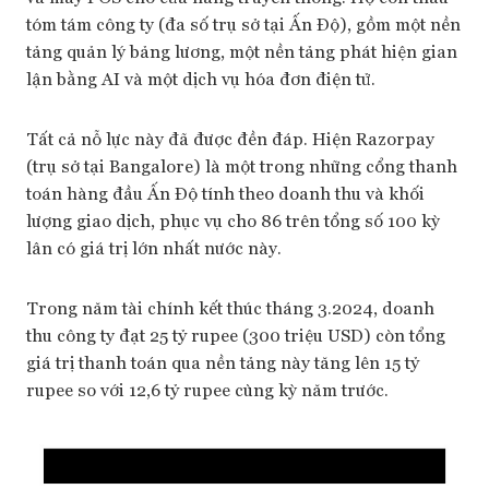
tóm tám công ty (đa số trụ sở tại Ấn Độ), gồm một nền
tảng quản lý bảng lương, một nền tảng phát hiện gian
lận bằng AI và một dịch vụ hóa đơn điện tử.
Tất cả nỗ lực này đã được đền đáp. Hiện Razorpay
(trụ sở tại Bangalore) là một trong những cổng thanh
toán hàng đầu Ấn Độ tính theo doanh thu và khối
lượng giao dịch, phục vụ cho 86 trên tổng số 100 kỳ
lân có giá trị lớn nhất nước này.
Trong năm tài chính kết thúc tháng 3.2024, doanh
thu công ty đạt 25 tỷ rupee (300 triệu USD) còn tổng
giá trị thanh toán qua nền tảng này tăng lên 15 tỷ
rupee so với 12,6 tỷ rupee cùng kỳ năm trước.