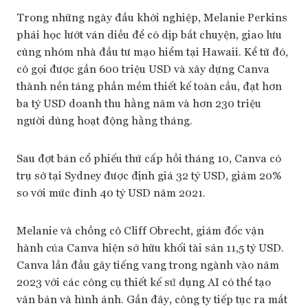
Trong những ngày đầu khởi nghiệp, Melanie Perkins
phải học lướt ván diều để có dịp bắt chuyện, giao lưu
cùng nhóm nhà đầu tư mạo hiểm tại Hawaii. Kể từ đó,
cô gọi được gần 600 triệu USD và xây dựng Canva
thành nền tảng phần mềm thiết kế toàn cầu, đạt hơn
ba tỷ USD doanh thu hằng năm và hơn 230 triệu
người dùng hoạt động hằng tháng.
Sau đợt bán cổ phiếu thứ cấp hồi tháng 10, Canva có
trụ sở tại Sydney được định giá 32 tỷ USD, giảm 20%
so với mức đỉnh 40 tỷ USD năm 2021.
Melanie và chồng cô Cliff Obrecht, giám đốc vận
hành của Canva hiện sở hữu khối tài sản 11,5 tỷ USD.
Canva lần đầu gây tiếng vang trong ngành vào năm
2023 với các công cụ thiết kế sử dụng AI có thể tạo
văn bản và hình ảnh. Gần đây, công ty tiếp tục ra mắt