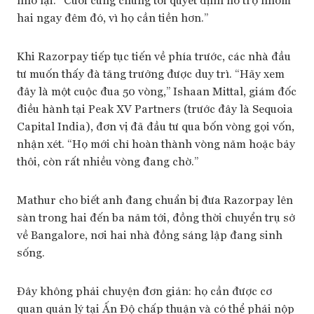
hai ngay đêm đó, vì họ cần tiền hơn.”
Khi Razorpay tiếp tục tiến về phía trước, các nhà đầu
tư muốn thấy đà tăng trưởng được duy trì. “Hãy xem
đây là một cuộc đua 50 vòng,” Ishaan Mittal, giám đốc
điều hành tại Peak XV Partners (trước đây là Sequoia
Capital India), đơn vị đã đầu tư qua bốn vòng gọi vốn,
nhận xét. “Họ mới chỉ hoàn thành vòng năm hoặc bảy
thôi, còn rất nhiều vòng đang chờ.”
Mathur cho biết anh đang chuẩn bị đưa Razorpay lên
sàn trong hai đến ba năm tới, đồng thời chuyển trụ sở
về Bangalore, nơi hai nhà đồng sáng lập đang sinh
sống.
Đây không phải chuyện đơn giản: họ cần được cơ
quan quản lý tại Ấn Độ chấp thuận và có thể phải nộp