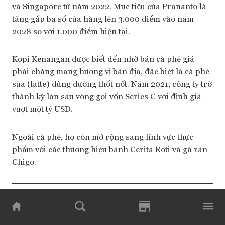
và Singapore từ năm 2022. Mục tiêu của Prananto là
tăng gấp ba số cửa hàng lên 3.000 điểm vào năm
2028 so với 1.000 điểm hiện tại.
Kopi Kenangan được biết đến nhờ bán cà phê giá
phải chăng mang hương vị bản địa, đặc biệt là cà phê
sữa (latte) dùng đường thốt nốt. Năm 2021, công ty trở
thành kỳ lân sau vòng gọi vốn Series C với định giá
vượt một tỷ USD.
Ngoài cà phê, họ còn mở rộng sang lĩnh vực thực
phẩm với các thương hiệu bánh Cerita Roti và gà rán
Chigo.
Biên dịch:
Hoàng Thi
— Nội dung đã được đăng trên
Tạp chí
Forbes Việt Nam
số tháng 7/8.2025