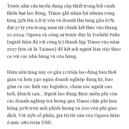
Trước nhu cầu tuyển dụng cấp thiết trong bối cảnh
thiếu hụt lao động, Timee ghi nhận lợi nhuận ròng
tăng 55% lên 2,8 tỷ yên và doanh thu tăng gần 67%,
đạt 27 tỷ yên trong năm tài chính kết thúc vào tháng
10.2024. Ogawa và cộng sự trước đây là Yoshiki Fuke
(người hiện đã rời công ty) thành lập Timee vào năm
2017 (tên cũ là Taimee) để kết nối người làm việc theo
ca với các nhà hàng và cửa hàng.
Hiện nền tảng này có gần 11 triệu lao động bán thời
gian và hơn 340 ngàn doanh nghiệp đăng ký, bao
gồm cả các lĩnh vực logistics, chăm sóc người cao
tuổi, khách sạn… Người lao động được miễn phí còn
các doanh nghiệp trả lương qua Timee chịu phí hoa
hồng 30% trên mỗi phiếu lương và 200 yên phí giao
dịch. Với 25% cổ phần, giá trị tài sản của Ogawa hiện
ở mức 280 triệu USD.