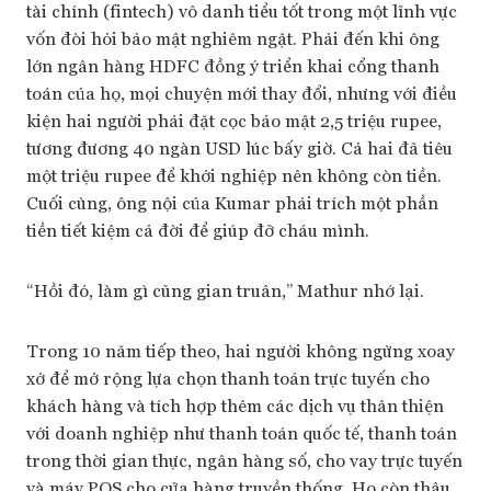
tài chính (fintech) vô danh tiểu tốt trong một lĩnh vực
vốn đòi hỏi bảo mật nghiêm ngặt. Phải đến khi ông
lớn ngân hàng HDFC đồng ý triển khai cổng thanh
toán của họ, mọi chuyện mới thay đổi, nhưng với điều
kiện hai người phải đặt cọc bảo mật 2,5 triệu rupee,
tương đương 40 ngàn USD lúc bấy giờ. Cả hai đã tiêu
một triệu rupee để khởi nghiệp nên không còn tiền.
Cuối cùng, ông nội của Kumar phải trích một phần
tiền tiết kiệm cả đời để giúp đỡ cháu mình.
“Hồi đó, làm gì cũng gian truân,” Mathur nhớ lại.
Trong 10 năm tiếp theo, hai người không ngừng xoay
xở để mở rộng lựa chọn thanh toán trực tuyến cho
khách hàng và tích hợp thêm các dịch vụ thân thiện
với doanh nghiệp như thanh toán quốc tế, thanh toán
trong thời gian thực, ngân hàng số, cho vay trực tuyến
và máy POS cho cửa hàng truyền thống. Họ còn thâu