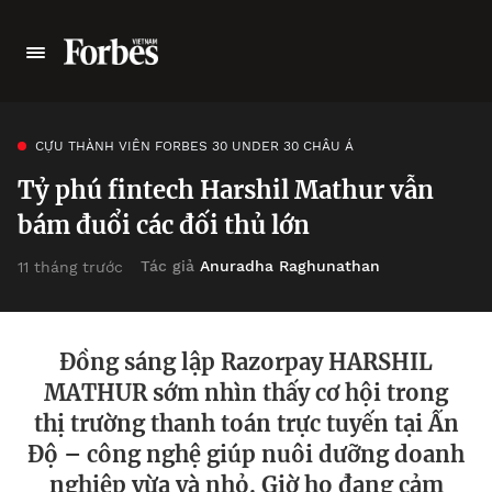
CỰU THÀNH VIÊN FORBES 30 UNDER 30 CHÂU Á
Tỷ phú fintech Harshil Mathur vẫn
bám đuổi các đối thủ lớn
Tác giả
Anuradha Raghunathan
11 tháng trước
Đồng sáng lập Razorpay HARSHIL
MATHUR sớm nhìn thấy cơ hội trong
thị trường thanh toán trực tuyến tại Ấn
Độ – công nghệ giúp nuôi dưỡng doanh
nghiệp vừa và nhỏ. Giờ họ đang cảm