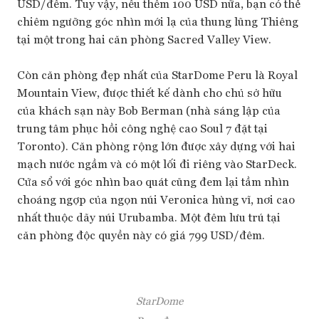
USD/đêm. Tuy vậy, nếu thêm 100 USD nữa, bạn có thể
chiêm ngưỡng góc nhìn mới lạ của thung lũng Thiêng
tại một trong hai căn phòng Sacred Valley View.
Còn căn phòng đẹp nhất của StarDome Peru là Royal
Mountain View, được thiết kế dành cho chủ sở hữu
của khách sạn này Bob Berman (nhà sáng lập của
trung tâm phục hồi công nghệ cao Soul 7 đặt tại
Toronto). Căn phòng rộng lớn được xây dựng với hai
mạch nước ngầm và có một lối đi riêng vào StarDeck.
Cửa sổ với góc nhìn bao quát cũng đem lại tầm nhìn
choáng ngợp của ngọn núi Veronica hùng vĩ, nơi cao
nhất thuộc dãy núi Urubamba. Một đêm lưu trú tại
căn phòng độc quyền này có giá 799 USD/đêm.
StarDome