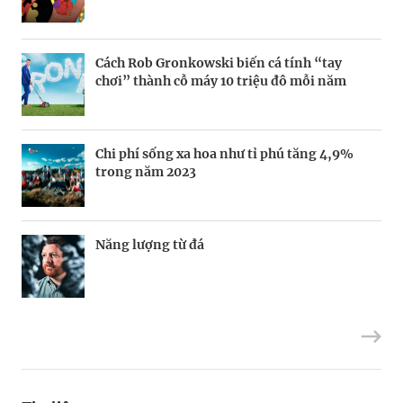
Cách Rob Gronkowski biến cá tính “tay
Thợ săn khoản vay
BRANDCONNECT
| Brand Contributor
Champagne hàng đầu cho chất riêng mùa lễ
chơi” thành cỗ máy 10 triệu đô mỗi năm
hội
Chi phí sống xa hoa như tỉ phú tăng 4,9%
Nếu biết tận dụng, AI sẽ giúp điều hành
Mukesh Ambani sắp chuyển giao quyền
trong năm 2023
công ty tốt hơn
điều hành Reliance Industries cho các con
Năng lượng từ đá
Định vị doanh nghiệp Việt trên bản đồ kinh
“Bà hoàng” trang điểm Bobbi Brown
tế toàn cầu
chuyển kênh dạy làm đẹp