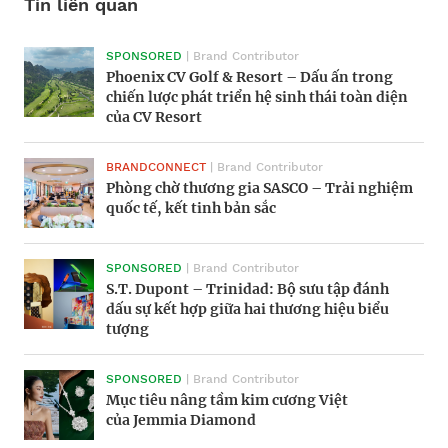
Tin liên quan
SPONSORED
Nhiều giải pháp giúp chất liệu da giảm phát
Thương hiệu Audemars Piguet ra mắt mẫu
| Brand Contributor
Phoenix CV Golf & Resort – Dấu ấn trong
thải carbon
đồng hồ mới
chiến lược phát triển hệ sinh thái toàn diện
của CV Resort
SPONSORED
Dining with the Sultan: nghệ thuật ẩm thực
| Brand Contributor
BRANDCONNECT
| Brand Contributor
Trải nghiệm mùa hè tại khu nghỉ dưỡng
tinh tế
Phòng chờ thương gia SASCO – Trải nghiệm
trọn gói hàng đầu Việt Nam
quốc tế, kết tinh bản sắc
Khu nghỉ dưỡng Bawah Reserve cung cấp
8 mẫu đồng hồ mặt rồng cho Tết Nguyên
SPONSORED
| Brand Contributor
dịch vụ tổ chức đám cưới không rác thải
đán 2024
S.T. Dupont – Trinidad: Bộ sưu tập đánh
dấu sự kết hợp giữa hai thương hiệu biểu
tượng
Dây chuyền kim cương ‘Tie’ lập kỷ lục đấu
Chi phí sống xa hoa như tỉ phú tăng 4,9%
SPONSORED
giá 3,6 triệu USD
trong năm 2023
| Brand Contributor
Mục tiêu nâng tầm kim cương Việt
của Jemmia Diamond