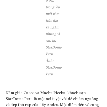
ở bên
trong lều
mái vòm
trắc địa
và ngắm
những vì
sao tại
StarDome
Peru.
Ảnh:
StarDome
Peru
Nằm giữa Cusco và Machu Picchu, khách sạn
StarDome Peru là một nơi tuyệt vời để chiêm ngưỡng
vẻ đẹp thô ráp của dãy Andes. Một điểm đến vô cùng