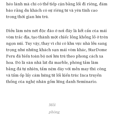
hẻo lánh mà chỉ có thể tiếp cận bằng lối đi riêng, đảm
bảo rằng du khách có sự riêng tư và yên tĩnh cao
trong thời gian lưu trú.
Điều làm nên nét độc đáo ở nơi đây là kết cấu của mái
vòm trắc địa, tạo thành một chiếc lồng khổng lồ ở trên
ngọn núi. Tuy vậy, thay vì chỉ có khu vực nhà lều sang
trọng như những khách sạn mái vòm khác, StarDome
Peru đã biến toàn bộ nơi lưu trú theo phong cách xa
hoa. Đó là sàn nhà lát đá marble, phòng tắm làm
bằng đá tự nhiên, tấm nệm dày với mền may thủ công
và tấm ốp lấy cảm hứng từ lối kiến trúc Inca truyền
thống của nghệ nhân gốm lừng danh Seminario.
Mỗi
phòng