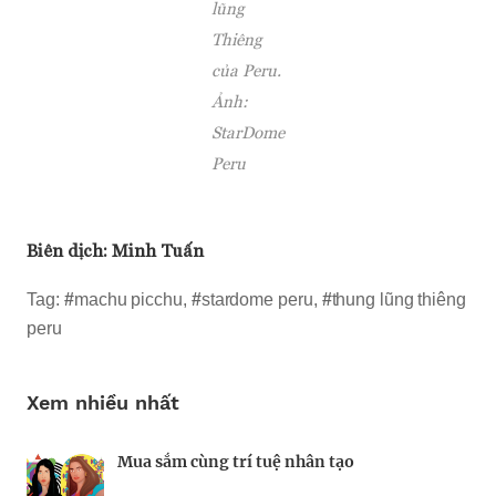
lũng
Thiêng
của Peru.
Ảnh:
StarDome
Peru
Biên dịch:
Minh Tuấn
Tag:
#
machu picchu
,
#
stardome peru
,
#
thung lũng thiêng
peru
Xem nhiều nhất
Mua sắm cùng trí tuệ nhân tạo
Nhà sáng lập 25 tuổi và tham vọng lật đổ
Kiểm soát bất ổn và bảo vệ sức khỏe tinh
drone Trung Quốc tại Mỹ
thần khi khởi nghiệp