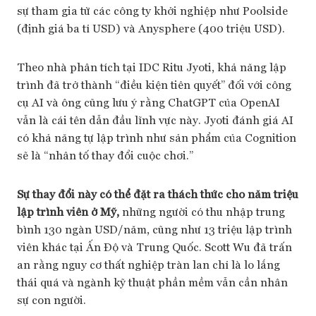
sự tham gia từ các công ty khởi nghiệp như Poolside
(định giá ba tỉ USD) và Anysphere (400 triệu USD).
Theo nhà phân tích tại IDC Ritu Jyoti, khả năng lập
trình đã trở thành “điều kiện tiên quyết” đối với công
cụ AI và ông cũng lưu ý rằng ChatGPT của OpenAI
vẫn là cái tên dẫn đầu lĩnh vực này. Jyoti đánh giá AI
có khả năng tự lập trình như sản phẩm của Cognition
sẽ là “nhân tố thay đổi cuộc chơi.”
Sự thay đổi này có thể đặt ra thách thức cho năm triệu
lập trình viên ở Mỹ,
những người có thu nhập trung
bình 130 ngàn USD/năm, cũng như 13 triệu lập trình
viên khác tại Ấn Độ và Trung Quốc. Scott Wu đã trấn
an rằng nguy cơ thất nghiệp tràn lan chỉ là lo lắng
thái quá và ngành kỹ thuật phần mềm vẫn cần nhân
sự con người.