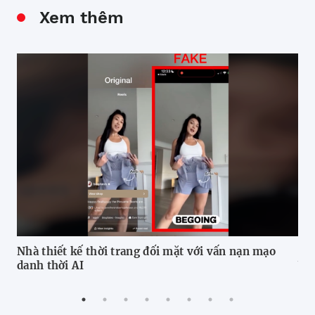
Xem thêm
Nhà thiết kế thời trang đối mặt với vấn nạn mạo
Cam
danh thời AI
Viê