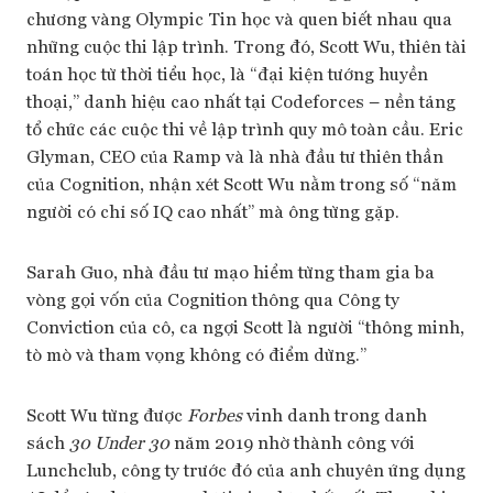
chương vàng Olympic Tin học và quen biết nhau qua
những cuộc thi lập trình. Trong đó, Scott Wu, thiên tài
toán học từ thời tiểu học, là “đại kiện tướng huyền
thoại,” danh hiệu cao nhất tại Codeforces – nền tảng
tổ chức các cuộc thi về lập trình quy mô toàn cầu. Eric
Glyman, CEO của Ramp và là nhà đầu tư thiên thần
của Cognition, nhận xét Scott Wu nằm trong số “năm
người có chỉ số IQ cao nhất” mà ông từng gặp.
Sarah Guo, nhà đầu tư mạo hiểm từng tham gia ba
vòng gọi vốn của Cognition thông qua Công ty
Conviction của cô, ca ngợi Scott là người “thông minh,
tò mò và tham vọng không có điểm dừng.”
Scott Wu từng được
Forbes
vinh danh trong danh
sách
30 Under 30
năm 2019 nhờ thành công với
Lunchclub, công ty trước đó của anh chuyên ứng dụng