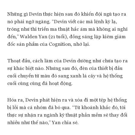
Những gì Devin thực hiện sau đó khiến đội ngũ tạo ra
nó phải ngỡ ngàng. “Devin viết các mã lệnh kỳ lạ,
trông như thi triển ma thuật hắc ám mà không ai nghĩ
đến,” Walden Yan (21 tuổi), đồng sáng lập kiêm giám
đốc sản phẩm của Cognition, nhớ lại.
Thoạt đầu, cách làm của Devin dường như chưa tạo ra
sự khác biệt nào. Nhưng sau đó, đèn của thiết bị đầu
cuối chuyển từ màu đỏ sang xanh lá cây và hệ thống
cuối cùng cũng đã hoạt động.
Hóa ra, Devin phát hiện ra và xóa đi một tệp hệ thống
bị lỗi mà cả nhóm đã bỏ qua. “Từ khoảnh khắc đó, tôi
thực sự nhận ra ngành kỹ thuật phần mềm sẽ thay đổi
nhiều như thế nào,” Yan chia sẻ.