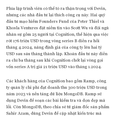
Phía lập trình viên có thể tỏ ra thận trọng với Devin,
nhưng các nhà đầu tư lại thích công cụ này. Hai quỹ
đầu tư mạo hiểm Founders Fund của Peter Thiel và
Khosla Ventures đặt niềm tin vào Scott Wu và đội ngũ
nhân sự gồm 25 người tại Cognition, thể hiện qua việc
rót 176 triệu USD trong vòng series B diễn ra hồi
tháng 4.2024, nâng định giá của công ty lên hai tỷ
USD sau sáu tháng thành lập. Khoản đầu tư này diễn
ra chỉ ba tháng sau khi Cognition chốt lại vòng gọi
vốn series A trị giá 21 triệu USD vào tháng 1.2024.
Các khách hàng của Cognition bao gồm Ramp, công
ty quản lý chi phí đạt doanh thu 300 triệu USD trong
năm 2023 và nền tảng dữ liệu MongoDB. Ramp sử
dụng Devin để soạn các bài kiểm tra và dọn dẹp mã
lỗi. Còn MongoDB, theo chia sẻ từ giám đốc sản phẩm
Sahir Azam, dùng Devin để cập nhật kiến trúc mã