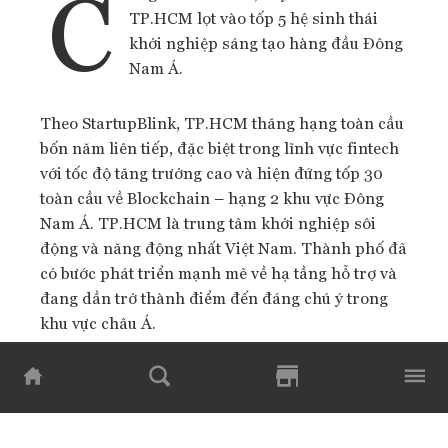
C
TP.HCM lọt vào tốp 5 hệ sinh thái
khởi nghiệp sáng tạo hàng đầu Đông
Nam Á.
Theo StartupBlink, TP.HCM thăng hạng toàn cầu
bốn năm liên tiếp, đặc biệt trong lĩnh vực fintech
với tốc độ tăng trưởng cao và hiện đứng tốp 30
toàn cầu về Blockchain – hạng 2 khu vực Đông
Nam Á. TP.HCM là trung tâm khởi nghiệp sôi
động và năng động nhất Việt Nam. Thành phố đã
có bước phát triển mạnh mẽ về hạ tầng hỗ trợ và
đang dần trở thành điểm đến đáng chú ý trong
khu vực châu Á.
Ông Lâm Đình Thắng, Giám đốc Sở Khoa học và
Công nghệ TP.HCM chia sẻ: “Việc thăng hạng
trên bảng xếp hạng của StartupBlink là một sự