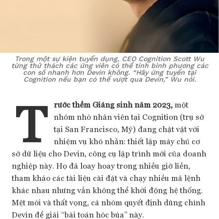
Trong một sự kiện tuyển dụng, CEO Cognition Scott Wu
từng thử thách các ứng viên có thể tính bình phương các
con số nhanh hơn Devin không. “Hãy ứng tuyển tại
Cognition nếu bạn có thể vượt qua Devin,” Wu nói.
T
rước thềm Giáng sinh năm 2023,
một
nhóm nhỏ nhân viên tại Cognition (trụ sở
tại San Francisco, Mỹ) đang chật vật với
nhiệm vụ khó nhằn: thiết lập máy chủ cơ
sở dữ liệu cho Devin, công cụ lập trình mới của doanh
nghiệp này. Họ đã loay hoay trong nhiều giờ liền,
tham khảo các tài liệu cài đặt và chạy nhiều mã lệnh
khác nhau nhưng vẫn không thể khởi động hệ thống.
Mệt mỏi và thất vọng, cả nhóm quyết định dùng chính
Devin để giải “bài toán hóc búa” này.