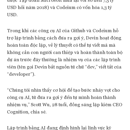
USD hồi năm 2018) và Codeium có vốn hóa 1,3 tỷ
USD.
Trong khi các công cụ AI của Github và Codeium hỗ
trợ lập trình bằng cách đưa ra gợi ý, Devin hoạt động
hoàn toàn độc lập, về lý thuyết có thể tự viết mã mà
không cần con người can thiệp và hoàn thành toàn bộ
dự án trước đây thường là nhiệm vụ của các lập trình
viên (tên gọi Devin bắt nguồn từ chữ “dev,” viết tắt của
“developer”).
“Chúng tôi nhìn thấy cơ hội để tạo bước nhảy vọt cho
công cụ AI, từ đưa ra gợi ý đến tự mình hoàn thành
nhiệm vụ,” Scott Wu, 28 tuổi, đồng sáng lập kiêm CEO
Cognition, chia sẻ.
Lập trình bằng AI đang định hình lại lĩnh vực kỹ