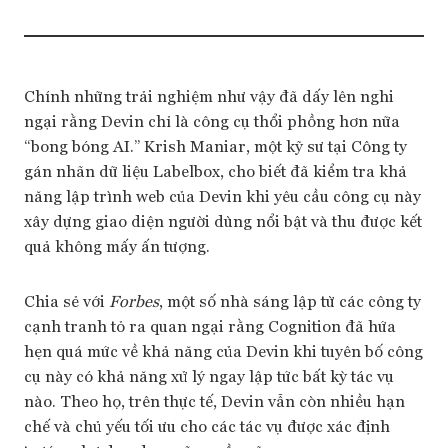
Chính những trải nghiệm như vậy đã dấy lên nghi
ngại rằng Devin chỉ là công cụ thổi phồng hơn nữa
“bong bóng AI.” Krish Maniar, một kỹ sư tại Công ty
gán nhãn dữ liệu Labelbox, cho biết đã kiểm tra khả
năng lập trình web của Devin khi yêu cầu công cụ này
xây dựng giao diện người dùng nổi bật và thu được kết
quả không mấy ấn tượng.
Chia sẻ với
Forbes
, một số nhà sáng lập từ các công ty
cạnh tranh tỏ ra quan ngại rằng Cognition đã hứa
hẹn quá mức về khả năng của Devin khi tuyên bố công
cụ này có khả năng xử lý ngay lập tức bất kỳ tác vụ
nào. Theo họ, trên thực tế, Devin vẫn còn nhiều hạn
chế và chủ yếu tối ưu cho các tác vụ được xác định