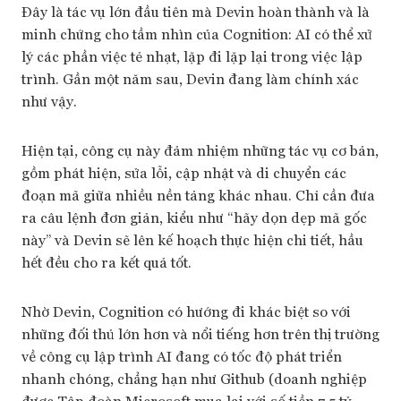
Đây là tác vụ lớn đầu tiên mà Devin hoàn thành và là
minh chứng cho tầm nhìn của Cognition: AI có thể xử
lý các phần việc tẻ nhạt, lặp đi lặp lại trong việc lập
trình. Gần một năm sau, Devin đang làm chính xác
như vậy.
Hiện tại, công cụ này đảm nhiệm những tác vụ cơ bản,
gồm phát hiện, sửa lỗi, cập nhật và di chuyển các
đoạn mã giữa nhiều nền tảng khác nhau. Chỉ cần đưa
ra câu lệnh đơn giản, kiểu như “hãy dọn dẹp mã gốc
này” và Devin sẽ lên kế hoạch thực hiện chi tiết, hầu
hết đều cho ra kết quả tốt.
Nhờ Devin, Cognition có hướng đi khác biệt so với
những đối thủ lớn hơn và nổi tiếng hơn trên thị trường
về công cụ lập trình AI đang có tốc độ phát triển
nhanh chóng, chẳng hạn như Github (doanh nghiệp
được Tập đoàn Microsoft mua lại với số tiền 7,5 tỷ