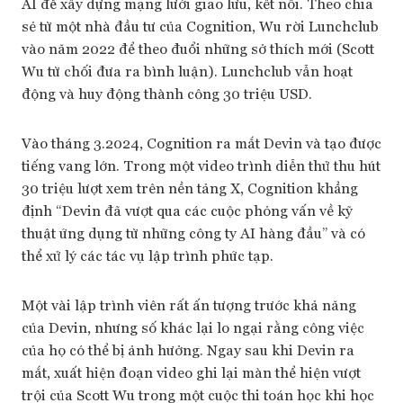
AI để xây dựng mạng lưới giao lưu, kết nối. Theo chia
sẻ từ một nhà đầu tư của Cognition, Wu rời Lunchclub
vào năm 2022 để theo đuổi những sở thích mới (Scott
Wu từ chối đưa ra bình luận). Lunchclub vẫn hoạt
động và huy động thành công 30 triệu USD.
Vào tháng 3.2024, Cognition ra mắt Devin và tạo được
tiếng vang lớn. Trong một video trình diễn thử thu hút
30 triệu lượt xem trên nền tảng X, Cognition khẳng
định “Devin đã vượt qua các cuộc phỏng vấn về kỹ
thuật ứng dụng từ những công ty AI hàng đầu” và có
thể xử lý các tác vụ lập trình phức tạp.
Một vài lập trình viên rất ấn tượng trước khả năng
của Devin, nhưng số khác lại lo ngại rằng công việc
của họ có thể bị ảnh hưởng. Ngay sau khi Devin ra
mắt, xuất hiện đoạn video ghi lại màn thể hiện vượt
trội của Scott Wu trong một cuộc thi toán học khi học