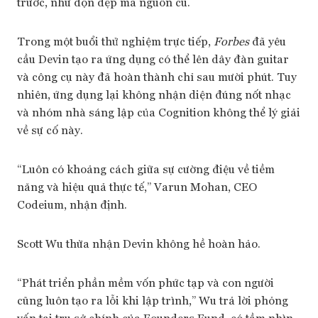
trước, như dọn dẹp mã nguồn cũ.
Trong một buổi thử nghiệm trực tiếp,
Forbes
đã yêu
cầu Devin tạo ra ứng dụng có thể lên dây đàn guitar
và công cụ này đã hoàn thành chỉ sau mười phút. Tuy
nhiên, ứng dụng lại không nhận diện đúng nốt nhạc
và nhóm nhà sáng lập của Cognition không thể lý giải
về sự cố này.
“Luôn có khoảng cách giữa sự cường điệu về tiềm
năng và hiệu quả thực tế,” Varun Mohan, CEO
Codeium, nhận định.
Scott Wu thừa nhận Devin không hề hoàn hảo.
“Phát triển phần mềm vốn phức tạp và con người
cũng luôn tạo ra lỗi khi lập trình,” Wu trả lời phỏng
vấn tại trụ sở chính của Founders Fund, có tầm nhìn