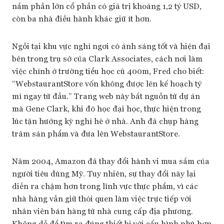
nắm phần lớn cổ phần có giá trị khoảng 1,2 tỷ USD,
còn ba nhà điều hành khác giữ ít hơn.
Ngồi tại khu vực nghỉ ngơi có ánh sáng tốt và hiện đại
bên trong trụ sở của Clark Associates, cách nơi làm
việc chính ở trường tiểu học cũ 400m, Fred cho biết:
“WebstaurantStore vốn không được lên kế hoạch tỷ
mỉ ngay từ đầu.” Trang web này bắt nguồn từ dự án
mà Gene Clark, khi đó học đại học, thực hiện trong
lúc tận hưởng kỳ nghỉ hè ở nhà. Anh đã chụp hàng
trăm sản phẩm và đưa lên WebstaurantStore.
Năm 2004, Amazon đã thay đổi hành vi mua sắm của
người tiêu dùng Mỹ. Tuy nhiên, sự thay đổi này lại
diễn ra chậm hơn trong lĩnh vực thực phẩm, vì các
nhà hàng vẫn giữ thói quen làm việc trực tiếp với
nhân viên bán hàng từ nhà cung cấp địa phương.
Không dễ để tìm ra đúng thiết bị với cấu hình phù hợp