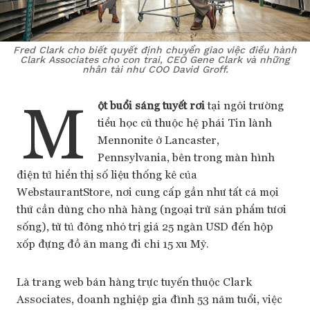
Fred Clark cho biết quyết định chuyển giao việc điều hành
Clark Associates cho con trai, CEO Gene Clark và những
nhân tài như COO David Groff.
M
ột buổi sáng tuyết rơi
tại ngôi trường
tiểu học cũ thuộc hệ phái Tin lành
Mennonite ở Lancaster,
Pennsylvania, bên trong màn hình
điện tử hiển thị số liệu thống kê của
WebstaurantStore, nơi cung cấp gần như tất cả mọi
thứ cần dùng cho nhà hàng (ngoại trừ sản phẩm tươi
sống), từ tủ đông nhỏ trị giá 25 ngàn USD đến hộp
xốp đựng đồ ăn mang đi chỉ 15 xu Mỹ.
Là trang web bán hàng trực tuyến thuộc Clark
Associates, doanh nghiệp gia đình 53 năm tuổi, việc