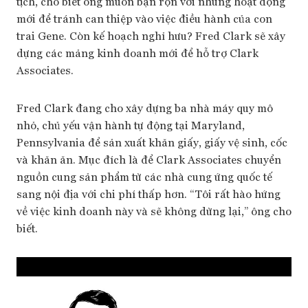
tịch, cho biết ông muốn bận rộn với những hoạt động
mới để tránh can thiệp vào việc điều hành của con
trai Gene. Còn kế hoạch nghỉ hưu? Fred Clark sẽ xây
dựng các mảng kinh doanh mới để hỗ trợ Clark
Associates.
Fred Clark đang cho xây dựng ba nhà máy quy mô
nhỏ, chủ yếu vận hành tự động tại Maryland,
Pennsylvania để sản xuất khăn giấy, giấy vệ sinh, cốc
và khăn ăn. Mục đích là để Clark Associates chuyển
nguồn cung sản phẩm từ các nhà cung ứng quốc tế
sang nội địa với chi phí thấp hơn. “Tôi rất hào hứng
về việc kinh doanh này và sẽ không dừng lại,” ông cho
biết.