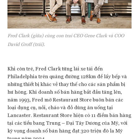
Fred Clark (giữa) cùng con trai CEO Gene Clark và COO
David Groff (trái)
.
Khi còn trẻ, Fred Clark từng lái xe tải đến
Philadelphia trên quãng đường 128km để lấy bếp và
những thiết bị khác về thay thế cho các sản phẩm bị
hư hỏng. Khi doanh số bán hàng bắt đầu tăng lên,
năm 1993, Fred mở Restaurant Store buôn bán các
loại dụng cụ, nồi, chảo và đồ dùng ăn uống tại
Lancaster. Restaurant Store hiện có 11 điểm bán hàng
tại các tiểu bang Trung – Đại Tây Dương của Mỹ, với
kỳ vọng doanh số bán hàng đạt 320 triệu đô la Mỹ
trong năm 2024.