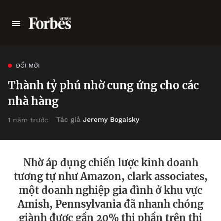
ĐỔI MỚI
Thành tỷ phú nhờ cung ứng cho các
nhà hàng
Tác giả
Jeremy Bogaisky
1 năm trước
Nhờ áp dụng chiến lược kinh doanh
tương tự như Amazon, clark associates,
một doanh nghiệp gia đình ở khu vực
Amish, Pennsylvania đã nhanh chóng
giành được gần 20% thị phần trên thị