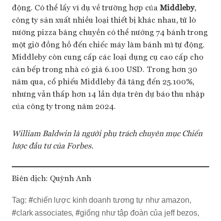
động. Có thể lấy ví dụ về trường hợp của
Middleby
,
công ty sản xuất nhiều loại thiết bị khác nhau, từ lò
nướng pizza băng chuyền có thể nướng 74 bánh trong
một giờ đồng hồ đến chiếc máy làm bánh mì tự động.
Middleby còn cung cấp các loại dụng cụ cao cấp cho
căn bếp trong nhà có giá 6.100 USD. Trong hơn 30
năm qua, cổ phiếu Middleby đã tăng đến 25.100%,
nhưng vẫn thấp hơn 14 lần dựa trên dự báo thu nhập
của công ty trong năm 2024.
William Baldwin là người phụ trách chuyên mục Chiến
lược đầu tư của Forbes.
Biên dịch: Quỳnh Anh
Tag:
#
chiến lược kinh doanh tương tự như amazon
,
#
clark associates
,
#
giống như tập đoàn của jeff bezos
,