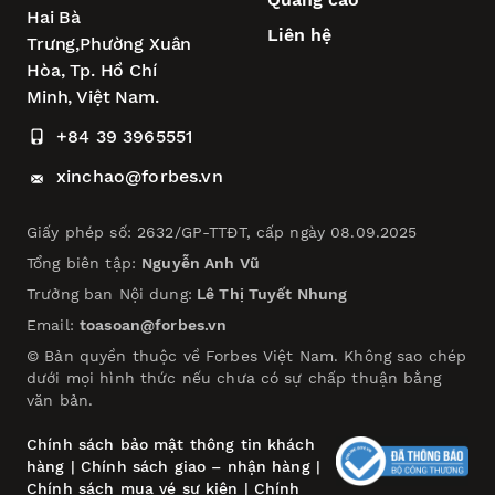
Hai Bà
Liên hệ
Trưng,
Phường Xuân
Hòa,
Tp. Hồ Chí
Minh, Việt Nam.
+84 39 3965551
xinchao@forbes.vn
Giấy phép số: 2632/GP-TTĐT, cấp ngày 08.09.2025
Tổng biên tập:
Nguyễn Anh Vũ
Trưởng ban Nội dung:
Lê Thị Tuyết Nhung
Email:
toasoan@forbes.vn
© Bản quyền thuộc về Forbes Việt Nam. Không sao chép
dưới mọi hình thức nếu chưa có sự chấp thuận bằng
văn bản.
Chính sách bảo mật thông tin khách
hàng
|
Chính sách giao – nhận hàng
|
Chính sách mua vé sự kiện
|
Chính