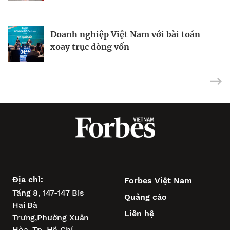
Doanh nghiệp Việt Nam với bài toán
Vũng Tàu – “điểm tựa vịnh biển” để
Siêu dự án tìm bệ phóng khi xoay trục
xoay trục dòng vốn
TP.HCM vươn tầm châu Á
tăng trưởng
Địa chỉ:
Forbes Việt Nam
Tầng 8, 147-147 Bis
Quảng cáo
Hai Bà
Liên hệ
Trưng,
Phường Xuân
Hòa,
Tp. Hồ Chí