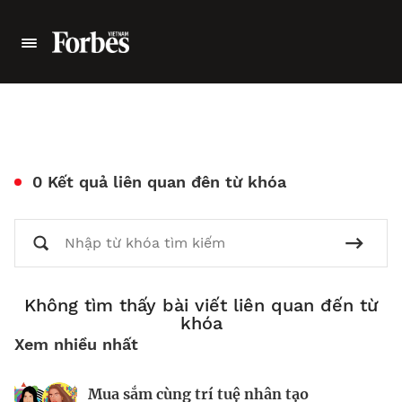
0 Kết quả liên quan đên từ khóa
Không tìm thấy bài viết liên quan đến từ
khóa
Xem nhiều nhất
Mua sắm cùng trí tuệ nhân tạo
Nhà sáng lập 25 tuổi và tham vọng lật
Kiểm soát bất ổn và bảo vệ sức khỏe