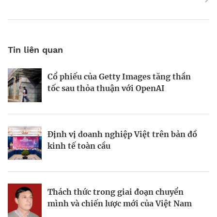
Tin liên quan
Cổ phiếu của Getty Images tăng thần
Động lực và những “điểm nghẽn” trên
World Bank: Việt Nam cần điều chỉnh
tốc sau thỏa thuận với OpenAI
hành trình kiến thiết đô thị xanh
mô hình tăng trưởng
Định vị doanh nghiệp Việt trên bản đồ
Bất động sản công nghiệp xanh: sức
Bà Đặng Minh Phương: Mạnh dạn đón
kinh tế toàn cầu
mạnh từ công nghệ và vốn
cơ hội, tạo dấu ấn mới
Thách thức trong giai đoạn chuyển
Từ hài hòa đến hưng thịnh: Phụ nữ
Viết lại chiến lược kinh doanh trong
mình và chiến lược mới của Việt Nam
trong tầm nhìn kinh tế của Canada tại
thời đại bất định
Việt Nam