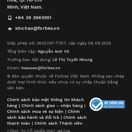
Minh, Việt Nam.
+84 39 3965551
xinchao@forbes.vn
Giấy phép số: 2632/GP-TTĐT, cấp ngày 08.09.2025
Tổng biên tập:
Nguyễn Anh Vũ
Trưởng ban Nội dung:
Lê Thị Tuyết Nhung
Email:
toasoan@forbes.vn
© Bản quyền thuộc về Forbes Việt Nam. Không sao chép
dưới mọi hình thức nếu chưa có sự chấp thuận bằng
văn bản.
Chính sách bảo mật thông tin khách
hàng
|
Chính sách giao – nhận hàng
|
Chính sách mua vé sự kiện
|
Chính
sách bảo hành và đổi trả
|
Chính sách
thanh toán
|
Chính sách Thành viên
CÔNG TY CỔ PHẦN PHC MEDIA