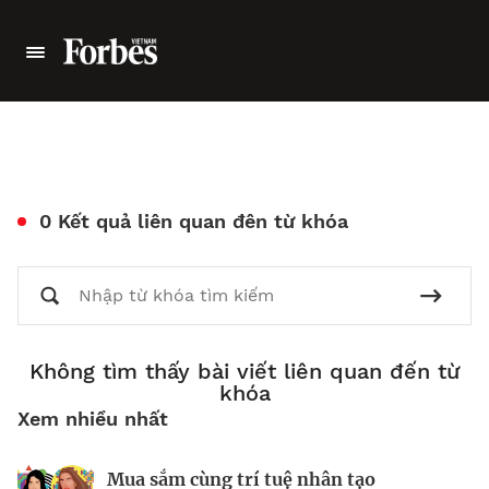
0 Kết quả liên quan đên từ khóa
Không tìm thấy bài viết liên quan đến từ
khóa
Xem nhiều nhất
Mua sắm cùng trí tuệ nhân tạo
Nhà sáng lập 25 tuổi và tham vọng lật
Kiểm soát bất ổn và bảo vệ sức khỏe