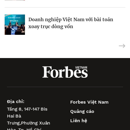
Doanh nghiệp Việt Nam với bài toán
Vũng Tàu – “điểm tựa vịnh biển” để
Siêu dự án tìm bệ phóng khi xoay trục
xoay trục dòng vốn
TP.HCM vươn tầm châu Á
tăng trưởng
Địa chỉ:
Forbes Việt Nam
Tầng 8, 147-147 Bis
Quảng cáo
Hai Bà
Liên hệ
Trưng,
Phường Xuân
Hòa,
Tp. Hồ Chí