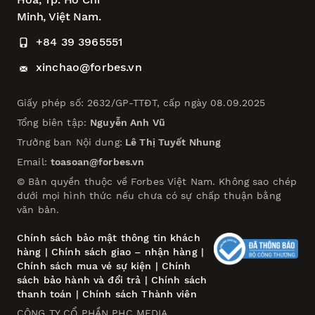
Minh, Việt Nam.
+84 39 3965551
xinchao@forbes.vn
Giấy phép số: 2632/GP-TTĐT, cấp ngày 08.09.2025
Tổng biên tập:
Nguyễn Anh Vũ
Trưởng ban Nội dung:
Lê Thị Tuyết Nhung
Email:
toasoan@forbes.vn
© Bản quyền thuộc về Forbes Việt Nam. Không sao chép
dưới mọi hình thức nếu chưa có sự chấp thuận bằng
văn bản.
Chính sách bảo mật thông tin khách
hàng
|
Chính sách giao – nhận hàng
|
Chính sách mua vé sự kiện
|
Chính
sách bảo hành và đổi trả
|
Chính sách
thanh toán
|
Chính sách Thành viên
CÔNG TY CỔ PHẦN PHC MEDIA