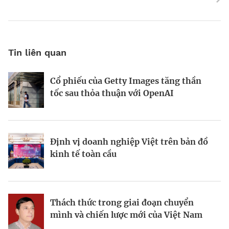
Tin liên quan
Cổ phiếu của Getty Images tăng thần
Động lực và những “điểm nghẽn” trên
World Bank: Việt Nam cần điều chỉnh
tốc sau thỏa thuận với OpenAI
hành trình kiến thiết đô thị xanh
mô hình tăng trưởng
Định vị doanh nghiệp Việt trên bản đồ
Bất động sản công nghiệp xanh: sức
Bà Đặng Minh Phương: Mạnh dạn đón
kinh tế toàn cầu
mạnh từ công nghệ và vốn
cơ hội, tạo dấu ấn mới
Thách thức trong giai đoạn chuyển
Từ hài hòa đến hưng thịnh: Phụ nữ
Viết lại chiến lược kinh doanh trong
mình và chiến lược mới của Việt Nam
trong tầm nhìn kinh tế của Canada tại
thời đại bất định
Việt Nam