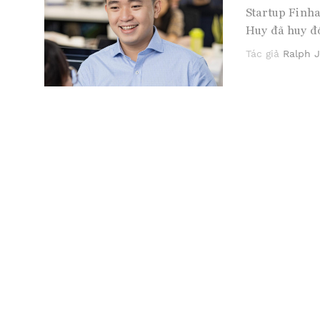
Startup Finha
Huy đã huy đ
Tác giả
Ralph 