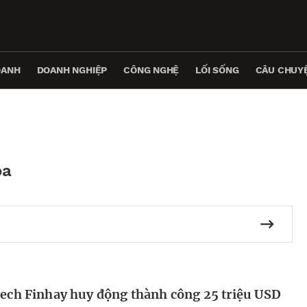
OANH
DOANH NGHIỆP
CÔNG NGHỆ
LỐI SỐNG
CÂU CHUYỆ
óa
tech Finhay huy động thành công 25 triệu USD