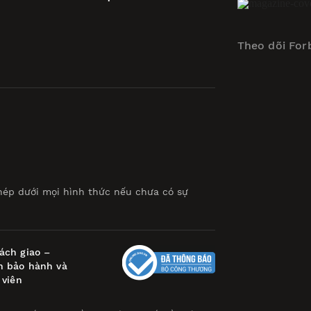
Theo dõi For
hép dưới mọi hình thức nếu chưa có sự
ách giao –
h bảo hành và
 viên