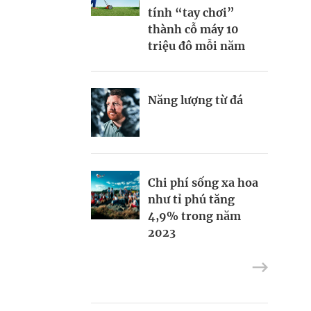
Thợ săn khoản vay
Contributor
tính “tay chơi”
Champagne hàng
thành cỗ máy 10
đầu cho chất riêng
triệu đô mỗi năm
mùa lễ hội
Nếu biết tận dụng,
Năng lượng từ đá
AI sẽ giúp điều
Mukesh Ambani sắp
hành công ty tốt
chuyển giao quyền
hơn
điều hành Reliance
Industries cho các
con
Chi phí sống xa hoa
Định vị doanh
như tỉ phú tăng
nghiệp Việt trên
4,9% trong năm
bản đồ kinh tế toàn
2023
“Bà hoàng” trang
cầu
điểm Bobbi Brown
chuyển kênh dạy
làm đẹp