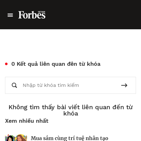
0 Kết quả liên quan đên từ khóa
Không tìm thấy bài viết liên quan đến từ
khóa
Xem nhiều nhất
Mua sắm cùng trí tuệ nhân tạo
Nhà sáng lập 25 tuổi và tham vọng lật
Kiểm soát bất ổn và bảo vệ sức khỏe