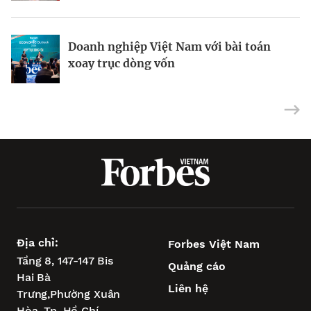
Doanh nghiệp Việt Nam với bài toán
Vũng Tàu – “điểm tựa vịnh biển” để
Siêu dự án tìm bệ phóng khi xoay trục
xoay trục dòng vốn
TP.HCM vươn tầm châu Á
tăng trưởng
Địa chỉ:
Forbes Việt Nam
Tầng 8, 147-147 Bis
Quảng cáo
Hai Bà
Liên hệ
Trưng,
Phường Xuân
Hòa,
Tp. Hồ Chí