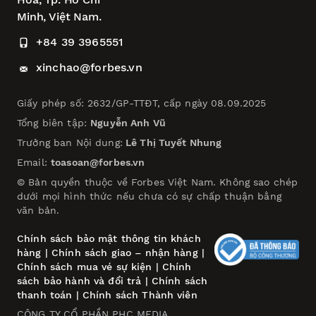
Minh, Việt Nam.
+84 39 3965551
xinchao@forbes.vn
Giấy phép số: 2632/GP-TTĐT, cấp ngày 08.09.2025
Tổng biên tập:
Nguyễn Anh Vũ
Trưởng ban Nội dung:
Lê Thị Tuyết Nhung
Email:
toasoan@forbes.vn
© Bản quyền thuộc về Forbes Việt Nam. Không sao chép
dưới mọi hình thức nếu chưa có sự chấp thuận bằng
văn bản.
Chính sách bảo mật thông tin khách
hàng
|
Chính sách giao – nhận hàng
|
Chính sách mua vé sự kiện
|
Chính
sách bảo hành và đổi trả
|
Chính sách
thanh toán
|
Chính sách Thành viên
CÔNG TY CỔ PHẦN PHC MEDIA