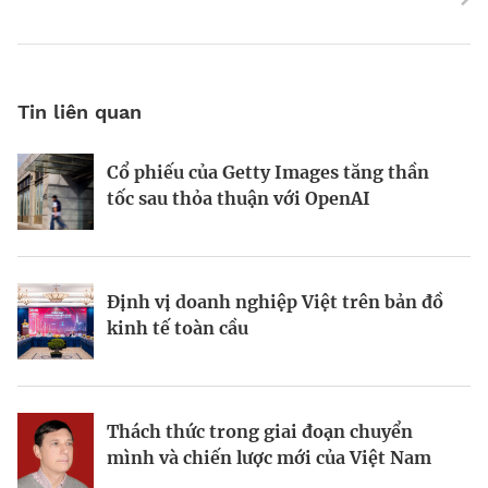
Tin liên quan
Cổ phiếu của Getty Images tăng thần
Động lực và những “điểm nghẽn” trên
World Bank: Việt Nam cần điều chỉnh
tốc sau thỏa thuận với OpenAI
hành trình kiến thiết đô thị xanh
mô hình tăng trưởng
Định vị doanh nghiệp Việt trên bản đồ
Bất động sản công nghiệp xanh: sức
Bà Đặng Minh Phương: Mạnh dạn đón
kinh tế toàn cầu
mạnh từ công nghệ và vốn
cơ hội, tạo dấu ấn mới
Thách thức trong giai đoạn chuyển
Từ hài hòa đến hưng thịnh: Phụ nữ
Viết lại chiến lược kinh doanh trong
mình và chiến lược mới của Việt Nam
trong tầm nhìn kinh tế của Canada tại
thời đại bất định
Việt Nam