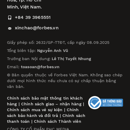
Minh, Việt Nam.
+84 39 3965551
xinchao@forbes.vn
Giấy phép số: 2632/GP-TTĐT, cấp ngày 08.09.2025
Tổng biên tập:
Nguyễn Anh Vũ
Trưởng ban Nội dung:
Lê Thị Tuyết Nhung
Email:
toasoan@forbes.vn
© Bản quyền thuộc về Forbes Việt Nam. Không sao chép
dưới mọi hình thức nếu chưa có sự chấp thuận bằng
văn bản.
Chính sách bảo mật thông tin khách
hàng
|
Chính sách giao – nhận hàng
|
Chính sách mua vé sự kiện
|
Chính
sách bảo hành và đổi trả
|
Chính sách
thanh toán
|
Chính sách Thành viên
CÔNG TY CỔ PHẦN PHC MEDIA