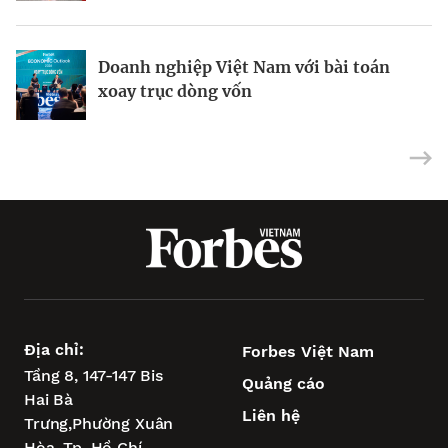
Doanh nghiệp Việt Nam với bài toán
Vũng Tàu – “điểm tựa vịnh biển” để
Siêu dự án tìm bệ phóng khi xoay trục
xoay trục dòng vốn
TP.HCM vươn tầm châu Á
tăng trưởng
Địa chỉ:
Forbes Việt Nam
Tầng 8, 147-147 Bis
Quảng cáo
Hai Bà
Liên hệ
Trưng,
Phường Xuân
Hòa,
Tp. Hồ Chí