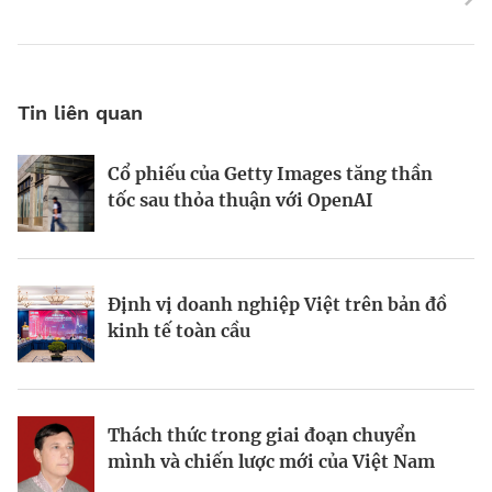
Tin liên quan
Cổ phiếu của Getty Images tăng thần
Động lực và những “điểm nghẽn” trên
World Bank: Việt Nam cần điều chỉnh
tốc sau thỏa thuận với OpenAI
hành trình kiến thiết đô thị xanh
mô hình tăng trưởng
Định vị doanh nghiệp Việt trên bản đồ
Bất động sản công nghiệp xanh: sức
Bà Đặng Minh Phương: Mạnh dạn đón
kinh tế toàn cầu
mạnh từ công nghệ và vốn
cơ hội, tạo dấu ấn mới
Thách thức trong giai đoạn chuyển
Từ hài hòa đến hưng thịnh: Phụ nữ
Viết lại chiến lược kinh doanh trong
mình và chiến lược mới của Việt Nam
trong tầm nhìn kinh tế của Canada tại
thời đại bất định
Việt Nam