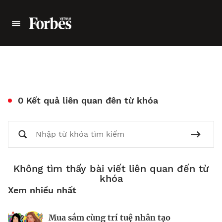
0 Kết quả liên quan đên từ khóa
Không tìm thấy bài viết liên quan đến từ
khóa
Xem nhiều nhất
Mua sắm cùng trí tuệ nhân tạo
Nhà sáng lập 25 tuổi và tham vọng lật
Kiểm soát bất ổn và bảo vệ sức khỏe