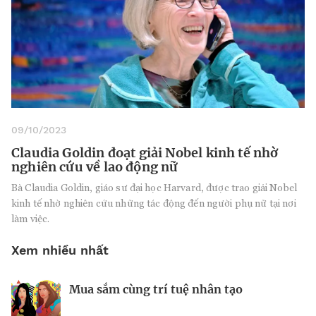
09/10/2023
Claudia Goldin đoạt giải Nobel kinh tế nhờ
nghiên cứu về lao động nữ
Bà Claudia Goldin, giáo sư đại học Harvard, được trao giải Nobel
kinh tế nhờ nghiên cứu những tác động đến người phụ nữ tại nơi
làm việc.
Xem nhiều nhất
Mua sắm cùng trí tuệ nhân tạo
Nhà sáng lập 25 tuổi và tham vọng lật
Kiểm soát bất ổn và bảo vệ sức khỏe
đổ drone Trung Quốc tại Mỹ
tinh thần khi khởi nghiệp