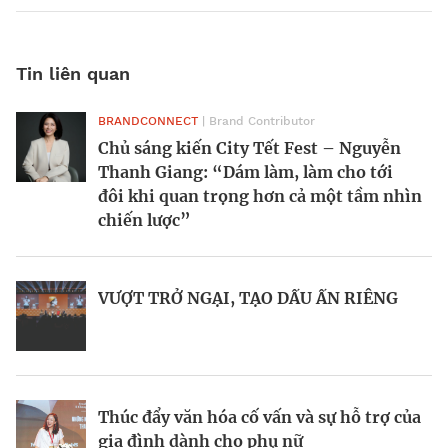
Tin liên quan
BRANDCONNECT
| Brand Contributor
Forbes Việt Nam Women’s Summit
Ca sĩ Lisa lập kỷ lục mới với ca khúc solo
Chủ sáng kiến City Tết Fest – Nguyễn
2024: Tôn vinh những người tạo thay
đầu tiên
Thanh Giang: “Dám làm, làm cho tới
đổi
đôi khi quan trọng hơn cả một tầm nhìn
chiến lược”
Tỉ phú mới nhất thế giới đến từ ngành
Khi phụ nữ thúc đẩy tiến bộ và bình
công nghệ sinh học
đẳng giới
VƯỢT TRỞ NGẠI, TẠO DẤU ẤN RIÊNG
Startup Element Biosciences huy động
Nữ CEO neo giữ vị thế thị trường Việt
277 triệu USD để giải mã bí ẩn sinh học
Nam
Thúc đẩy văn hóa cố vấn và sự hỗ trợ của
gia đình dành cho phụ nữ