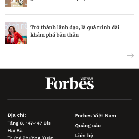
Lee Evans Lee thiết kế những bộ trang
Danh sách Forbes Việt Nam: 10 nữ CEO
phục công sở quyến rũ, thoải mái
thế hệ kế tiếp
Trở thành lãnh đạo, là quá trình dài
khám phá bản thân
Địa chỉ:
Forbes Việt Nam
Tầng 8, 147-147 Bis
Quảng cáo
Hai Bà
Liên hệ
Trưng,
Phường Xuân