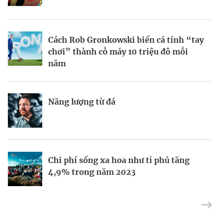
BRANDCONNECT
| Brand Contributor
Cách Rob Gronkowski biến cá tính “tay
Thợ săn khoản vay
Champagne hàng đầu cho chất riêng
chơi” thành cỗ máy 10 triệu đô mỗi
mùa lễ hội
năm
Nếu biết tận dụng, AI sẽ giúp điều hành
Kết nối liên vùng: Đòn bẩy chiến lược
Năng lượng từ đá
công ty tốt hơn
cho khu thương mại tự do TP.HCM
Định vị doanh nghiệp Việt trên bản đồ
Mukesh Ambani sắp chuyển giao quyền
Chi phí sống xa hoa như tỉ phú tăng
kinh tế toàn cầu
điều hành Reliance Industries cho các
4,9% trong năm 2023
con