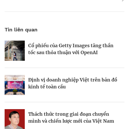
Tin liên quan
Cổ phiếu của Getty Images tăng thần
Động lực và những “điểm nghẽn” trên
World Bank: Việt Nam cần điều chỉnh
tốc sau thỏa thuận với OpenAI
hành trình kiến thiết đô thị xanh
mô hình tăng trưởng
Định vị doanh nghiệp Việt trên bản đồ
Bất động sản công nghiệp xanh: sức
Bà Đặng Minh Phương: Mạnh dạn đón
kinh tế toàn cầu
mạnh từ công nghệ và vốn
cơ hội, tạo dấu ấn mới
Thách thức trong giai đoạn chuyển
Từ hài hòa đến hưng thịnh: Phụ nữ
Viết lại chiến lược kinh doanh trong
mình và chiến lược mới của Việt Nam
trong tầm nhìn kinh tế của Canada tại
thời đại bất định
Việt Nam