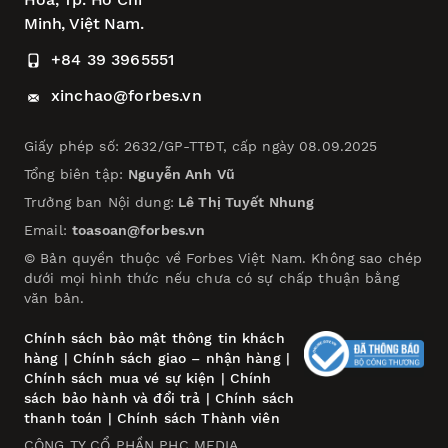
Minh, Việt Nam.
+84 39 3965551
xinchao@forbes.vn
Giấy phép số: 2632/GP-TTĐT, cấp ngày 08.09.2025
Tổng biên tập:
Nguyễn Anh Vũ
Trưởng ban Nội dung:
Lê Thị Tuyết Nhung
Email:
toasoan@forbes.vn
© Bản quyền thuộc về Forbes Việt Nam. Không sao chép
dưới mọi hình thức nếu chưa có sự chấp thuận bằng
văn bản.
Chính sách bảo mật thông tin khách
hàng
|
Chính sách giao – nhận hàng
|
Chính sách mua vé sự kiện
|
Chính
sách bảo hành và đổi trả
|
Chính sách
thanh toán
|
Chính sách Thành viên
CÔNG TY CỔ PHẦN PHC MEDIA