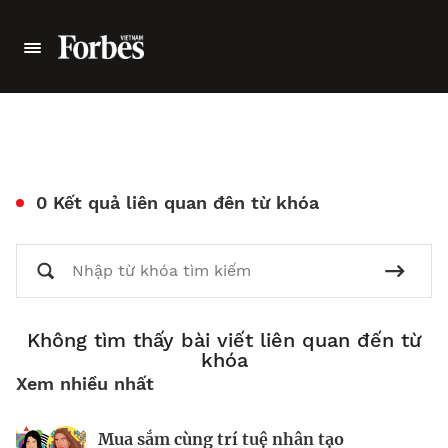
0 Kết quả liên quan đên từ khóa
Không tìm thấy bài viết liên quan đến từ
khóa
Xem nhiều nhất
Mua sắm cùng trí tuệ nhân tạo
Nhà sáng lập 25 tuổi và tham vọng lật
Kiểm soát bất ổn và bảo vệ sức khỏe