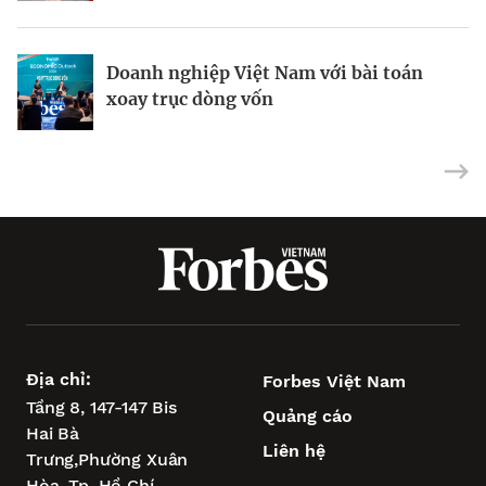
Doanh nghiệp Việt Nam với bài toán
Vũng Tàu – “điểm tựa vịnh biển” để
Siêu dự án tìm bệ phóng khi xoay trục
xoay trục dòng vốn
TP.HCM vươn tầm châu Á
tăng trưởng
Địa chỉ:
Forbes Việt Nam
Tầng 8, 147-147 Bis
Quảng cáo
Hai Bà
Liên hệ
Trưng,
Phường Xuân
Hòa,
Tp. Hồ Chí