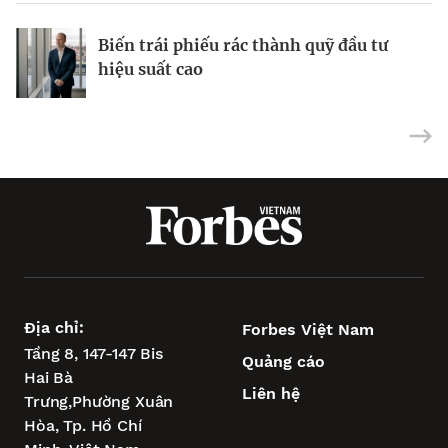
Từ nỗi lo về mụn đến doanh thu 10 triệu
Biến trái phiếu rác thành quỹ đầu tư
USD
Tại sao cổ phiếu vốn hóa nhỏ đã sẵn
hiệu suất cao
sàng phục hồi?
Địa chỉ:
Forbes Việt Nam
Tầng 8, 147-147 Bis
Quảng cáo
Hai Bà
Liên hệ
Trưng,
Phường Xuân
Hòa,
Tp. Hồ Chí