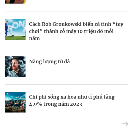
BRANDCONNECT
| Brand Contributor
Cách Rob Gronkowski biến cá tính “tay
Thợ săn khoản vay
Champagne hàng đầu cho chất riêng
chơi” thành cỗ máy 10 triệu đô mỗi
mùa lễ hội
năm
Nếu biết tận dụng, AI sẽ giúp điều hành
Kết nối liên vùng: Đòn bẩy chiến lược
Năng lượng từ đá
công ty tốt hơn
cho khu thương mại tự do TP.HCM
Định vị doanh nghiệp Việt trên bản đồ
Mukesh Ambani sắp chuyển giao quyền
Chi phí sống xa hoa như tỉ phú tăng
kinh tế toàn cầu
điều hành Reliance Industries cho các
4,9% trong năm 2023
con