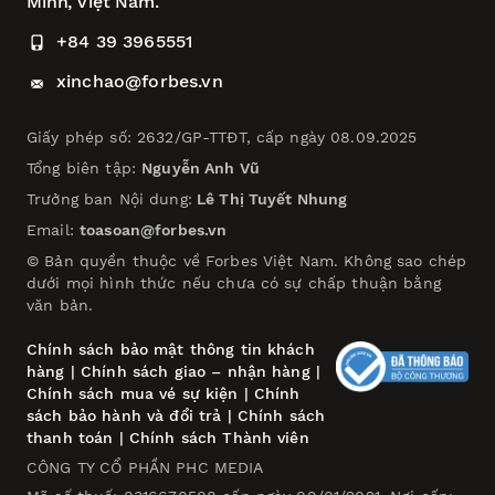
Minh, Việt Nam.
+84 39 3965551
xinchao@forbes.vn
Giấy phép số: 2632/GP-TTĐT, cấp ngày 08.09.2025
Tổng biên tập:
Nguyễn Anh Vũ
Trưởng ban Nội dung:
Lê Thị Tuyết Nhung
Email:
toasoan@forbes.vn
© Bản quyền thuộc về Forbes Việt Nam. Không sao chép
dưới mọi hình thức nếu chưa có sự chấp thuận bằng
văn bản.
Chính sách bảo mật thông tin khách
hàng
|
Chính sách giao – nhận hàng
|
Chính sách mua vé sự kiện
|
Chính
sách bảo hành và đổi trả
|
Chính sách
thanh toán
|
Chính sách Thành viên
CÔNG TY CỔ PHẦN PHC MEDIA