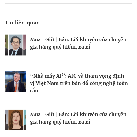
Tin liên quan
Mua | Giữ | Bán: Lời khuyên của chuyên
Kinh Bắc gia nhập lĩnh vực AI với dự án
Tiền cũng mọc trên cây, chỉ là hơi chậm
gia hàng quý hiếm, xa xỉ
tỷ đô
chút?
“Nhà máy AI”: AIC và tham vọng định
Chiến lược bảo vệ vốn trước rủi ro thị
Chuyên gia “theo dõi” tỷ phú
vị Việt Nam trên bản đồ công nghệ toàn
trường
cầu
BRANDCONNECT
| Brand Contributor
Mua | Giữ | Bán: Lời khuyên của chuyên
Mua | Giữ | Bán: Lời khuyên của chuyên
Hiệp hội Logistics và Cảng biển
gia hàng quý hiếm, xa xỉ
gia hàng quý hiếm, xa xỉ
TP.HCM: Hợp nhất sức mạnh, vươn tầm
khu vực