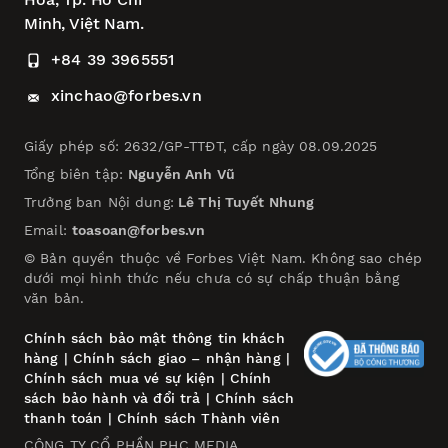
Minh, Việt Nam.
+84 39 3965551
xinchao@forbes.vn
Giấy phép số: 2632/GP-TTĐT, cấp ngày 08.09.2025
Tổng biên tập:
Nguyễn Anh Vũ
Trưởng ban Nội dung:
Lê Thị Tuyết Nhung
Email:
toasoan@forbes.vn
© Bản quyền thuộc về Forbes Việt Nam. Không sao chép
dưới mọi hình thức nếu chưa có sự chấp thuận bằng
văn bản.
Chính sách bảo mật thông tin khách
hàng
|
Chính sách giao – nhận hàng
|
Chính sách mua vé sự kiện
|
Chính
sách bảo hành và đổi trả
|
Chính sách
thanh toán
|
Chính sách Thành viên
CÔNG TY CỔ PHẦN PHC MEDIA