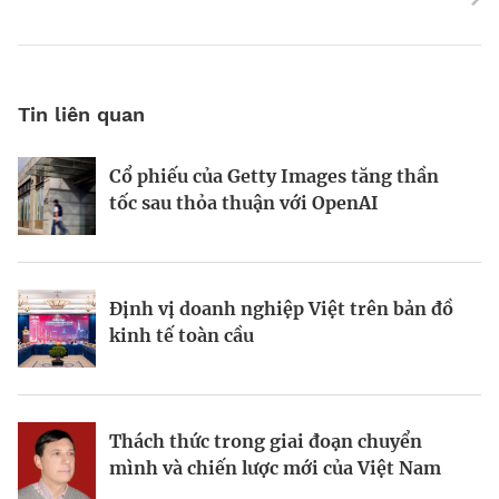
Tin liên quan
Cổ phiếu của Getty Images tăng thần
Động lực và những “điểm nghẽn” trên
World Bank: Việt Nam cần điều chỉnh
tốc sau thỏa thuận với OpenAI
hành trình kiến thiết đô thị xanh
mô hình tăng trưởng
Định vị doanh nghiệp Việt trên bản đồ
Bất động sản công nghiệp xanh: sức
Bà Đặng Minh Phương: Mạnh dạn đón
kinh tế toàn cầu
mạnh từ công nghệ và vốn
cơ hội, tạo dấu ấn mới
Thách thức trong giai đoạn chuyển
Từ hài hòa đến hưng thịnh: Phụ nữ
Viết lại chiến lược kinh doanh trong
mình và chiến lược mới của Việt Nam
trong tầm nhìn kinh tế của Canada tại
thời đại bất định
Việt Nam