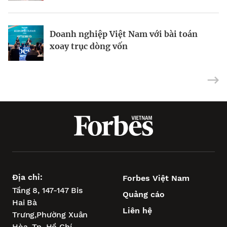
Doanh nghiệp Việt Nam với bài toán
Vũng Tàu – “điểm tựa vịnh biển” để
Siêu dự án tìm bệ phóng khi xoay trục
xoay trục dòng vốn
TP.HCM vươn tầm châu Á
tăng trưởng
Địa chỉ:
Forbes Việt Nam
Tầng 8, 147-147 Bis
Quảng cáo
Hai Bà
Liên hệ
Trưng,
Phường Xuân
Hòa,
Tp. Hồ Chí