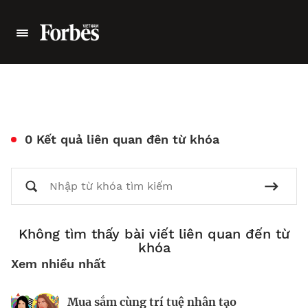
0 Kết quả liên quan đên từ khóa
Không tìm thấy bài viết liên quan đến từ
khóa
Xem nhiều nhất
Mua sắm cùng trí tuệ nhân tạo
Nhà sáng lập 25 tuổi và tham vọng lật
Kiểm soát bất ổn và bảo vệ sức khỏe