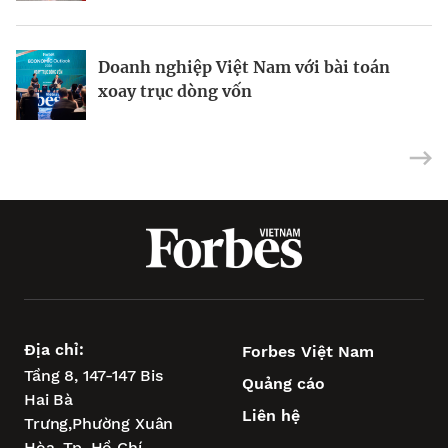
Doanh nghiệp Việt Nam với bài toán
Vũng Tàu – “điểm tựa vịnh biển” để
Siêu dự án tìm bệ phóng khi xoay trục
xoay trục dòng vốn
TP.HCM vươn tầm châu Á
tăng trưởng
Địa chỉ:
Forbes Việt Nam
Tầng 8, 147-147 Bis
Quảng cáo
Hai Bà
Liên hệ
Trưng,
Phường Xuân
Hòa,
Tp. Hồ Chí