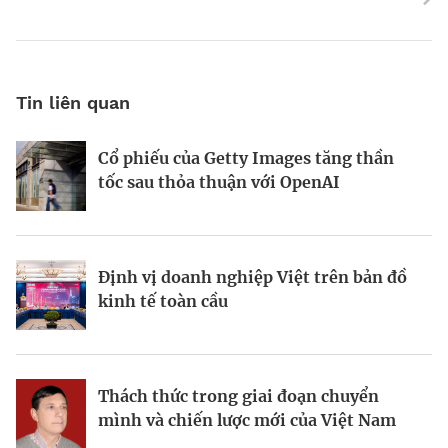
Tin liên quan
Cổ phiếu của Getty Images tăng thần
Động lực và những “điểm nghẽn” trên
World Bank: Việt Nam cần điều chỉnh
tốc sau thỏa thuận với OpenAI
hành trình kiến thiết đô thị xanh
mô hình tăng trưởng
Định vị doanh nghiệp Việt trên bản đồ
Bất động sản công nghiệp xanh: sức
Bà Đặng Minh Phương: Mạnh dạn đón
kinh tế toàn cầu
mạnh từ công nghệ và vốn
cơ hội, tạo dấu ấn mới
Thách thức trong giai đoạn chuyển
Từ hài hòa đến hưng thịnh: Phụ nữ
Viết lại chiến lược kinh doanh trong
mình và chiến lược mới của Việt Nam
trong tầm nhìn kinh tế của Canada tại
thời đại bất định
Việt Nam