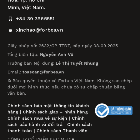
Minh, Việt Nam.
+84 39 3965551
xinchao@forbes.vn
Giấy phép số: 2632/GP-TTĐT, cấp ngày 08.09.2025
Tổng biên tập:
Nguyễn Anh Vũ
Trưởng ban Nội dung:
Lê Thị Tuyết Nhung
Email:
toasoan@forbes.vn
© Bản quyền thuộc về Forbes Việt Nam. Không sao chép
dưới mọi hình thức nếu chưa có sự chấp thuận bằng
văn bản.
Chính sách bảo mật thông tin khách
hàng
|
Chính sách giao – nhận hàng
|
Chính sách mua vé sự kiện
|
Chính
sách bảo hành và đổi trả
|
Chính sách
thanh toán
|
Chính sách Thành viên
CÔNG TY CỔ PHẦN PHC MEDIA