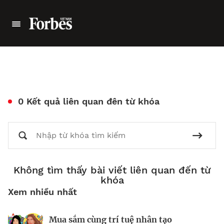
0 Kết quả liên quan đên từ khóa
Không tìm thấy bài viết liên quan đến từ
khóa
Xem nhiều nhất
Mua sắm cùng trí tuệ nhân tạo
Nhà sáng lập 25 tuổi và tham vọng lật
Kiểm soát bất ổn và bảo vệ sức khỏe