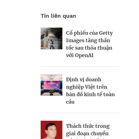
Tin liên quan
Cổ phiếu của Getty
Động lực và những
World Bank: Việt
Images tăng thần
“điểm nghẽn” trên
Nam cần điều chỉnh
tốc sau thỏa thuận
hành trình kiến
mô hình tăng
với OpenAI
thiết đô thị xanh
trưởng
Định vị doanh
Bất động sản công
Bà Đặng Minh
nghiệp Việt trên
nghiệp xanh: sức
Phương: Mạnh dạn
bản đồ kinh tế toàn
mạnh từ công nghệ
đón cơ hội, tạo dấu
cầu
và vốn
ấn mới
Thách thức trong
Từ hài hòa đến
Viết lại chiến lược
giai đoạn chuyển
hưng thịnh: Phụ nữ
kinh doanh trong