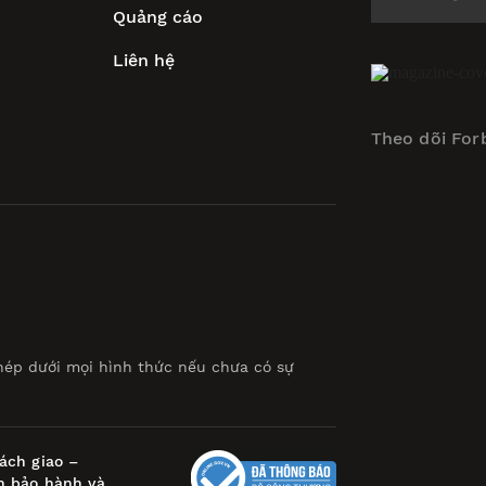
Quảng cáo
Liên hệ
Theo dõi For
hép dưới mọi hình thức nếu chưa có sự
ách giao –
h bảo hành và