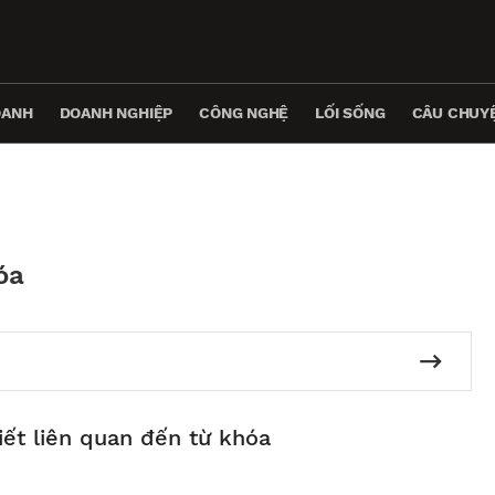
OANH
DOANH NGHIỆP
CÔNG NGHỆ
LỐI SỐNG
CÂU CHUYỆ
óa
iết liên quan đến từ khóa