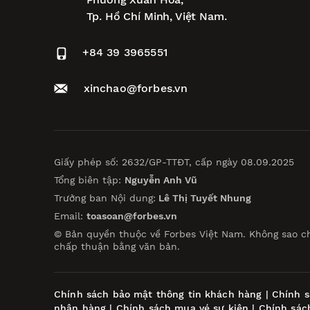
Tp. Hồ Chí Minh, Việt Nam.
+84 39 3965551
xinchao@forbes.vn
Giấy phép số: 2632/GP-TTĐT, cấp ngày 08.09.2025
Tổng biên tập:
Nguyễn Anh Vũ
Trưởng ban Nội dung:
Lê Thị Tuyết Nhung
Email:
toasoan@forbes.vn
© Bản quyền thuộc về Forbes Việt Nam. Không sao c
chấp thuận bằng văn bản.
Chính sách bảo mật thông tin khách hàng
|
Chính s
nhận hàng
|
Chính sách mua vé sự kiện
|
Chính sác