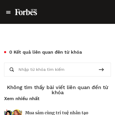
0 Kết quả liên quan đên từ khóa
Không tìm thấy bài viết liên quan đến từ
khóa
Xem nhiều nhất
Mua sắm cùng trí tuệ nhân tạo
Nhà sáng lập 25 tuổi và tham vọng lật
Kiểm soát bất ổn và bảo vệ sức khỏe