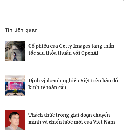
Tin liên quan
Cổ phiếu của Getty Images tăng thần
Động lực và những “điểm nghẽn” trên
World Bank: Việt Nam cần điều chỉnh
tốc sau thỏa thuận với OpenAI
hành trình kiến thiết đô thị xanh
mô hình tăng trưởng
Định vị doanh nghiệp Việt trên bản đồ
Bất động sản công nghiệp xanh: sức
Bà Đặng Minh Phương: Mạnh dạn đón
kinh tế toàn cầu
mạnh từ công nghệ và vốn
cơ hội, tạo dấu ấn mới
Thách thức trong giai đoạn chuyển
Từ hài hòa đến hưng thịnh: Phụ nữ
Viết lại chiến lược kinh doanh trong
mình và chiến lược mới của Việt Nam
trong tầm nhìn kinh tế của Canada tại
thời đại bất định
Việt Nam