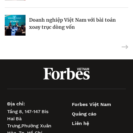
Doanh nghiệp Việt Nam với bài toán
Vũng Tàu – “điểm tựa vịnh biển” để
Siêu dự án tìm bệ phóng khi xoay trục
xoay trục dòng vốn
TP.HCM vươn tầm châu Á
tăng trưởng
Địa chỉ:
Forbes Việt Nam
Tầng 8, 147-147 Bis
Quảng cáo
Hai Bà
Liên hệ
Trưng,
Phường Xuân
Hòa,
Tp. Hồ Chí