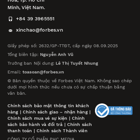
Minh, Việt Nam.
+84 39 3965551
xinchao@forbes.vn
Giấy phép số: 2632/GP-TTĐT, cấp ngày 08.09.2025
Tổng biên tập:
Nguyễn Anh Vũ
Trưởng ban Nội dung:
Lê Thị Tuyết Nhung
Email:
toasoan@forbes.vn
© Bản quyền thuộc về Forbes Việt Nam. Không sao chép
dưới mọi hình thức nếu chưa có sự chấp thuận bằng
văn bản.
Chính sách bảo mật thông tin khách
hàng
|
Chính sách giao – nhận hàng
|
Chính sách mua vé sự kiện
|
Chính
sách bảo hành và đổi trả
|
Chính sách
thanh toán
|
Chính sách Thành viên
CÔNG TY CỔ PHẦN PHC MEDIA