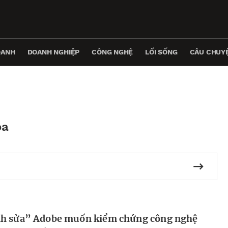
OANH
DOANH NGHIỆP
CÔNG NGHỆ
LỐI SỐNG
CÂU CHUYỆ
óa
h sửa” Adobe muốn kiểm chứng công nghệ