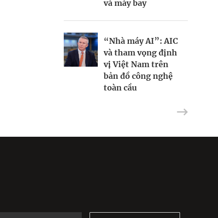
và máy bay
tỷ đô
Headway thành
hiện tượng toàn cầu
“Nhà máy AI”: AIC
Dùng nợ xây đế chế
và tham vọng định
AI: Chiến lược táo
Tại sao IBM dồn
vị Việt Nam trên
bạo của CoreWeave
toàn lực vào máy
bản đồ công nghệ
tính lượng tử?
toàn cầu