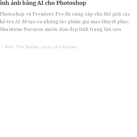
hình ảnh bằng AI cho Photoshop
Photoshop và Premiere Pro đã cung cấp cho thế giới các
hỗ trợ AI để tạo ra những tác phẩm giả mạo thuyết phục.
 Shantanu Narayen muốn dọn dẹp tình trạng lộn xộn
 - Ảnh: Tim Tadder chụp cho Forbes