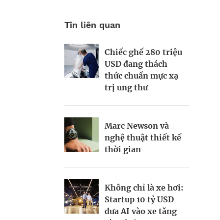
Tin liên quan
Chiếc ghế 280 triệu
Khi Harvard và Ivy
Vì sao AI đang hồi
USD đang thách
League trở thành
sinh ngành năng
thức chuẩn mực xạ
mục tiêu cắt giảm
lượng hạt nhân
trị ung thư
ngân sách của
toàn cầu?
Washington
Marc Newson và
Từ startup tí hon tại
nghệ thuật thiết kế
Startup Apex và kỷ
Ba Lan đến đế chế
thời gian
nguyên sản xuất vệ
AI 6,6 tỷ USD
tinh hàng loạt
Không chỉ là xe hơi:
Doanh nhân
Startup 10 tỷ USD
Kinh Bắc gia nhập
Ukraine biến ứng
đưa AI vào xe tăng
lĩnh vực AI với dự án
dụng học tập