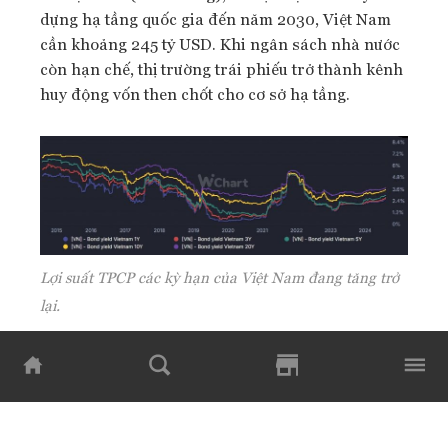
dựng hạ tầng quốc gia đến năm 2030, Việt Nam
cần khoảng 245 tỷ USD. Khi ngân sách nhà nước
còn hạn chế, thị trường trái phiếu trở thành kênh
huy động vốn then chốt cho cơ sở hạ tầng.
Lợi suất TPCP các kỳ hạn của Việt Nam
đang tăng trở
lại
.
Trong bối cảnh đó, tuần này Kho bạc Nhà nước
tiếp tục kế hoạch gọi thầu 12 ngàn tỷ đồng ở các
kỳ hạn tương tự tuần trước.