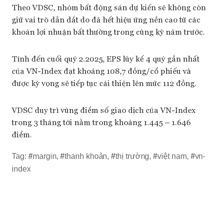
Theo VDSC, nhóm bất động sản dự kiến sẽ không còn
giữ vai trò dẫn dắt do đã hết hiệu ứng nền cao từ các
khoản lợi nhuận bất thường trong cùng kỳ năm trước.
Tính đến cuối quý 2.2025, EPS lũy kế 4 quý gần nhất
của VN-Index đạt khoảng 108,7 đồng/cổ phiếu và
được kỳ vọng sẽ tiếp tục cải thiện lên mức 112 đồng.
VDSC duy trì vùng điểm số giao dịch của VN-Index
trong 3 tháng tới nằm trong khoảng 1.445 – 1.646
điểm.
Tag:
#
margin
,
#
thanh khoản
,
#
thị trường
,
#
việt nam
,
#
vn-
index