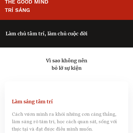
THE GOOD MIND
TRÍ SÁNG
Làm chủ tâm trí, làm chủ cuộc đời
Vì sao không nên
bỏ lỡ sự kiện
Làm sáng tâm trí
Cách vươn mình ra khỏi những cơn căng thẳng,
làm sáng rõ tâm trí, học cách quan sát, sống với
thực tại và đạt được điều mình muốn.