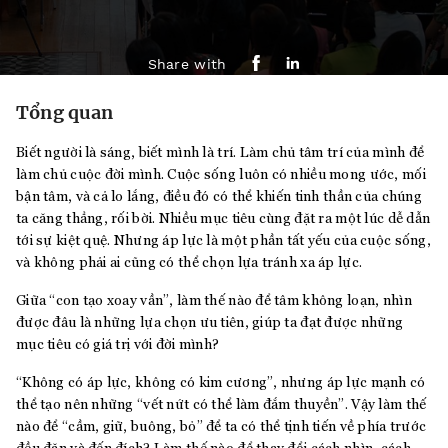
Share with
Tổng quan
Biết người là sáng, biết mình là trí. Làm chủ tâm trí của mình để
làm chủ cuộc đời mình. Cuộc sống luôn có nhiều mong ước, mối
bận tâm, và cả lo lắng, điều đó có thể khiến tinh thần của chúng
ta căng thẳng, rối bời. Nhiều mục tiêu cùng đặt ra một lúc dễ dẫn
tới sự kiệt quệ. Nhưng áp lực là một phần tất yếu của cuộc sống,
và không phải ai cũng có thể chọn lựa tránh xa áp lực.
Giữa “con tạo xoay vần”, làm thế nào để tâm không loạn, nhìn
được đâu là những lựa chọn ưu tiên, giúp ta đạt được những
mục tiêu có giá trị với đời mình?
“Không có áp lực, không có kim cương”, nhưng áp lực mạnh có
thể tạo nên những “vết nứt có thể làm đắm thuyền”. Vậy làm thế
nào để “cầm, giữ, buông, bỏ” để ta có thể tịnh tiến về phía trước
đều đặn và đến đích? Làm thế nào để thay đổi cách nhìn, cách