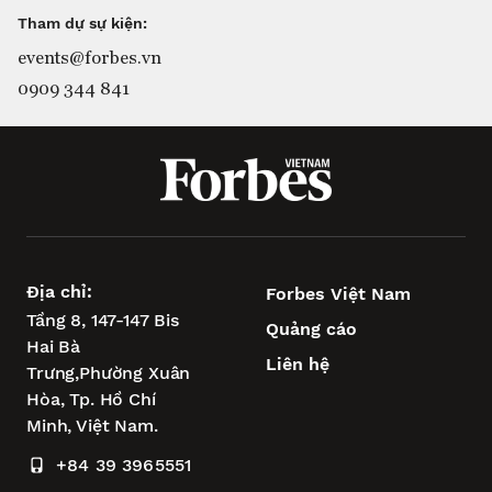
Tham dự sự kiện:
events@forbes.vn
0909 344 841
Địa chỉ:
Forbes Việt Nam
Tầng 8, 147-147 Bis
Quảng cáo
Hai Bà
Liên hệ
Trưng,
Phường Xuân
Hòa,
Tp. Hồ Chí
Minh, Việt Nam.
+84 39 3965551