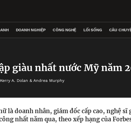
OANH
DOANH NGHIỆP
CÔNG NGHỆ
LỐI SỐNG
CÂU CHUYỆ
lập giàu nhất nước Mỹ năm 
Kerry A. Dolan & Andrea Murphy
 là doanh nhân, giám đốc cấp cao, nghệ sĩ g
công nhất năm qua, theo xếp hạng của Forbe