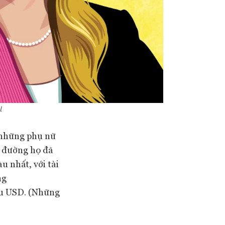
l
 những phụ nữ
g đường họ đã
u nhất, với tài
ng
iệu USD. (Những