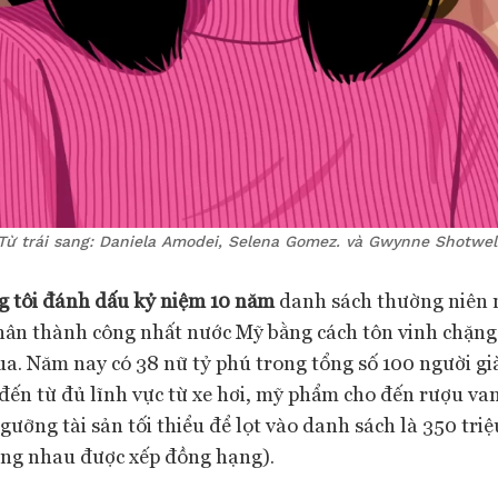
Từ trái sang: Daniela Amodei, Selena Gomez. và Gwynne Shotwel
g tôi đánh dấu kỷ niệm 10 năm
danh sách thường niên
hân thành công nhất nước Mỹ bằng cách tôn vinh chặn
ua. Năm nay có 38 nữ tỷ phú trong tổng số 100 người già
đến từ đủ lĩnh vực từ xe hơi, mỹ phẩm cho đến rượu va
ưỡng tài sản tối thiểu để lọt vào danh sách là 350 tr
iống nhau được xếp đồng hạng).