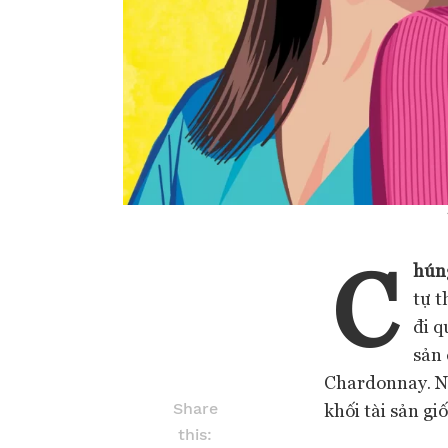
C
hún
tự t
đi q
sản 
Chardonnay. Ng
khối tài sản g
Share
this: