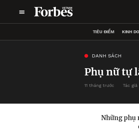
TIÊU ĐIỂM
KINH D
DANH SÁCH
Phụ nữ tự 
11 tháng trước
Tác giả
Những phụ nữ