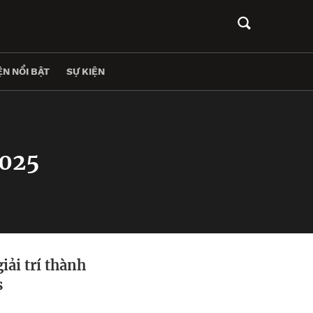
N NỔI BẬT
SỰ KIỆN
2025
iải trí thành
s