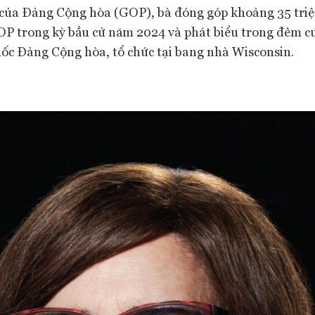
n của Đảng Cộng hòa (GOP), bà đóng góp khoảng 35 tri
OP trong kỳ bầu cử năm 2024 và phát biểu trong đêm c
uốc Đảng Cộng hòa, tổ chức tại bang nhà Wisconsin.