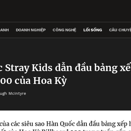
OANH
DOANH NGHIỆP
CÔNG NGHỆ
LỐI SỐNG
CÂU CHUYỆ
Stray Kids dẫn đầu bảng x
200 của Hoa Kỳ
ugh McIntyre
của các siêu sao Hàn Quốc dẫn đầu bảng xếp