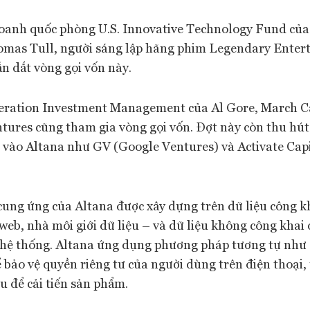
doanh quốc phòng U.S. Innovative Technology Fund của
mas Tull, người sáng lập hãng phim Legendary Enter
n dắt vòng gọi vốn này.
eration Investment Management của Al Gore, March Ca
ntures cũng tham gia vòng gọi vốn. Đợt này còn thu hú
ư vào Altana như GV (Google Ventures) và Activate Capi
cung ứng của Altana được xây dựng trên dữ liệu công k
 web, nhà môi giới dữ liệu – và dữ liệu không công kha
hệ thống. Altana ứng dụng phương pháp tương tự như
 bảo vệ quyền riêng tư của người dùng trên điện thoại,
u để cải tiến sản phẩm.