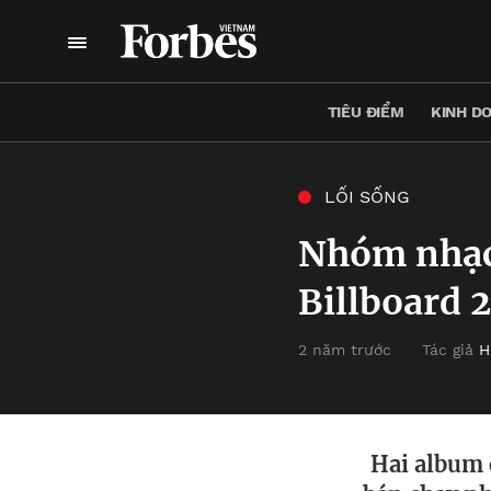
TIÊU ĐIỂM
KINH D
LỐI SỐNG
Nhóm nhạc 
Billboard 
2 năm trước
Tác giả
H
Hai album 