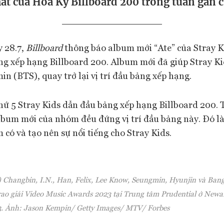
ất của Hoa Kỳ Billboard 200 trong tuần gần c
y 28.7,
Billboard
thông báo album mới “Ate” của Stray K
ng xếp hạng Billboard 200. Album mới đã giúp Stray Ki
min (BTS), quay trở lại vị trí đầu bảng xếp hạng.
hứ 5 Stray Kids dẫn đầu bảng xếp hạng Billboard 200. 
bum mới của nhóm đều đứng vị trí đầu bảng này. Đó l
m có và tạo nên sự nổi tiếng cho Stray Kids.
i) Changbin, I.N., Han, Felix, Lee Know, Seungmin, Hyunjin và Ban
rao giải Video Music Awards 2023 tại Trung tâm Prudential ở Newa
23. Ảnh: Jason Kempin/ Getty Images/ MTV/ Forbes