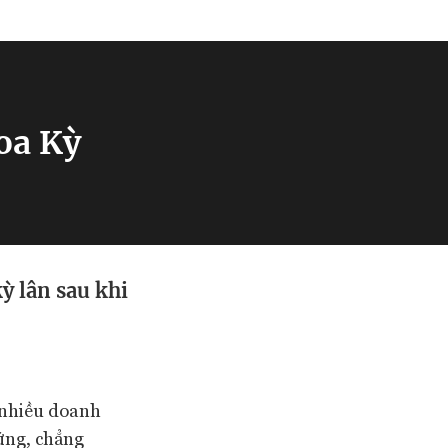
oa Kỳ
ỳ lân sau khi
t nhiều doanh
ứng, chẳng