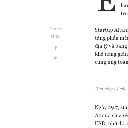
hạn
tru
Share
Startup Altan
this:
tảng phần mềm
địa lý và bảng
khả năng gián
cung ứng toàn
Nền tảng AI của 
Ngày 29.7, st
Altana chia sẻ
USD, nhờ đó cô