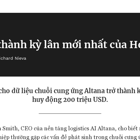
 thành kỳ lân mới nhất của H
ichard Nieva
cho dữ liệu chuỗi cung ứng Altana trở thành k
huy động 200 triệu USD.
 Smith, CEO của nền tảng logistics AI Altana, cho biế
iệp thường gặp các vấn đề phát sinh trong chuỗi cưng 