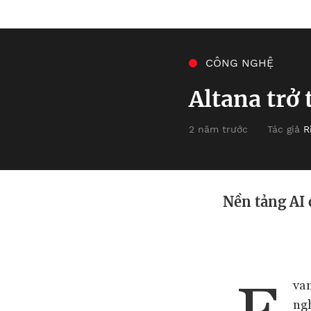
CÔNG NGHỆ
Altana trở
2 năm trước
Tác giả
R
Nền tảng AI 
E
van
ngh