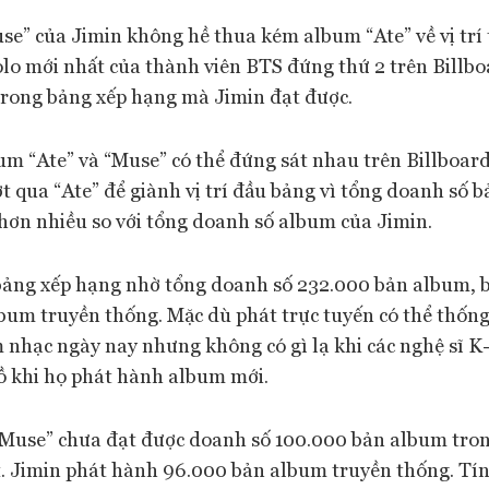
e” của Jimin không hề thua kém album “Ate” về vị trí 
lo mới nhất của thành viên BTS đứng thứ 2 trên Billbo
t trong bảng xếp hạng mà Jimin đạt được.
um “Ate” và “Muse” có thể đứng sát nhau trên Billboa
t qua “Ate” để giành vị trí đầu bảng vì tổng doanh số 
 hơn nhiều so với tổng doanh số album của Jimin.
bảng xếp hạng nhờ tổng doanh số 232.000 bản album,
bum truyền thống. Mặc dù phát trực tuyến có thể thống
 nhạc ngày nay nhưng không có gì lạ khi các nghệ sĩ K
lồ khi họ phát hành album mới.
“Muse” chưa đạt được doanh số 100.000 bản album tro
t. Jimin phát hành 96.000 bản album truyền thống. Tí