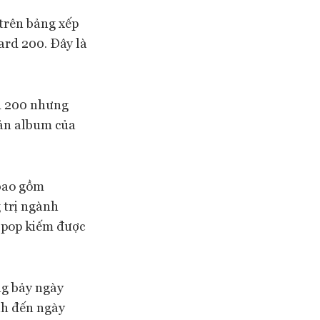
trên bảng xếp
ard 200. Đây là
rd 200 nhưng
bản album của
 bao gồm
 trị ngành
-pop kiếm được
ng bảy ngày
nh đến ngày