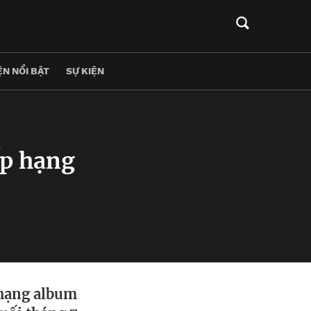
N NỔI BẬT
SỰ KIỆN
ếp hạng
 hạng album