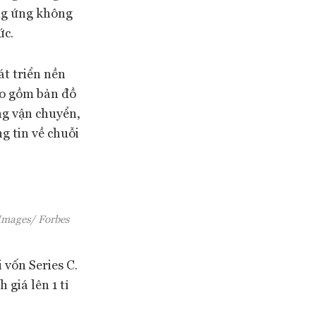
ng ứng không
ức.
át triển nền
ao gồm bản đồ
ng vận chuyển,
g tin về chuỗi
 Images/ Forbes
 vốn Series C.
giá lên 1 tỉ