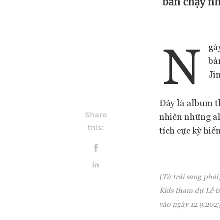
bán chạy nh
N
gà
bả
Ji
Đây là album t
Share
nhiên những al
this:
tích cực kỳ hiế
(Từ trái sang phả
Kids tham dự Lễ t
vào ngày 12.9.20