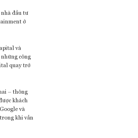
 nhà đầu tư
tainment ở
pital và
t những công
tal quay trở
hai – thông
i được khách
 Google và
 trong khi vẫn