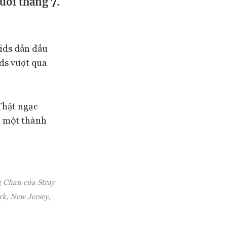
uối tháng 7.
ids dẫn đầu
ds vượt qua
Thật ngạc
à một thành
g Chan của Stray
rk, New Jersey,