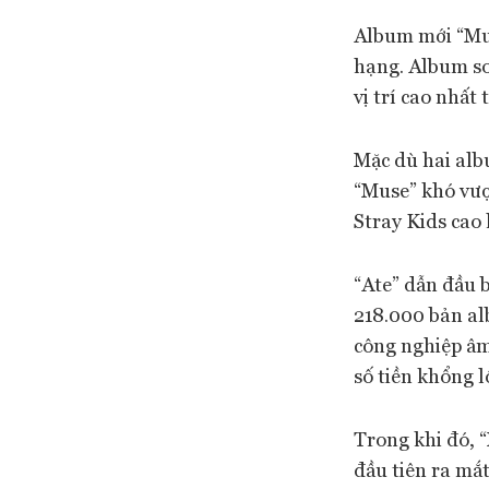
Album mới “Mus
hạng. Album so
vị trí cao nhấ
Mặc dù hai alb
“Muse” khó vượ
Stray Kids cao
“Ate” dẫn đầu 
218.000 bản al
công nghiệp âm
số tiền khổng 
Trong khi đó, 
đầu tiên ra mắ