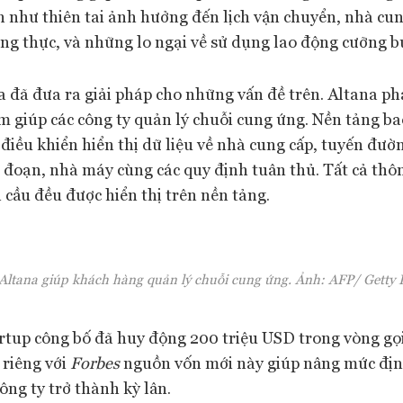
 như thiên tai ảnh hưởng đến lịch vận chuyển, nhà cu
ng thực, và những lo ngại về sử dụng lao động cưỡng b
a đã đưa ra giải pháp cho những vấn đề trên. Altana ph
 giúp các công ty quản lý chuỗi cung ứng. Nền tảng b
 điều khiển hiển thị dữ liệu về nhà cung cấp, tuyến đườ
 đoạn, nhà máy cùng các quy định tuân thủ. Tất cả thôn
 cầu đều được hiển thị trên nền tảng.
Altana giúp khách hàng quản lý chuỗi cung ứng. Ảnh: AFP/ Getty
artup công bố đã huy động 200 triệu USD trong vòng gọi
 riêng với
Forbes
nguồn vốn mới này giúp nâng mức định 
ng ty trở thành kỳ lân.