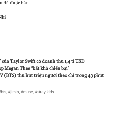
ản đã được bán.
Nhi
 của Taylor Swift có doanh thu 1,4 tỉ USD
op Megan Thee “bất khả chiến bại”
V (BTS) thu hút triệu người theo chỉ trong 43 phút
#
bts
,
#
jimin
,
#
muse
,
#
stray kids