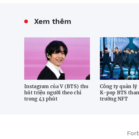
Xem thêm
Instagram của V (BTS) thu
Công ty quản l
hút triệu người theo chỉ
K-pop BTS tham 
trong 43 phút
trường NFT
For