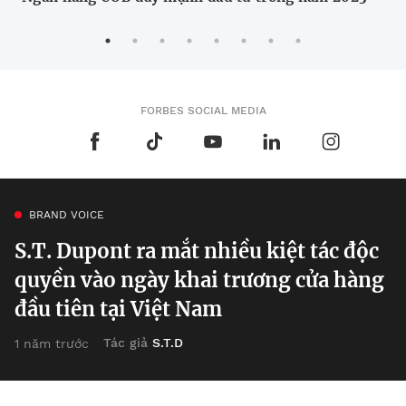
Tậ
Ma
FORBES SOCIAL MEDIA
BRAND VOICE
S.T. Dupont ra mắt nhiều kiệt tác độc
quyền vào ngày khai trương cửa hàng
đầu tiên tại Việt Nam
Tác giả
S.T.D
1 năm trước