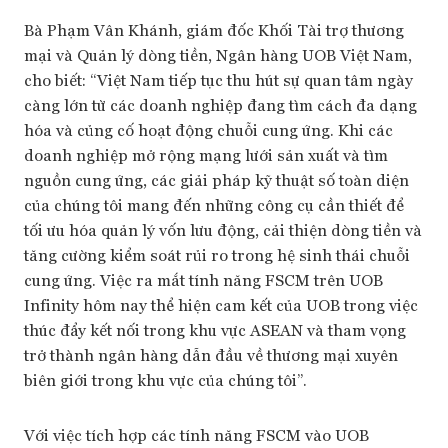
Bà Phạm Vân Khánh, giám đốc Khối Tài trợ thương
mại và Quản lý dòng tiền, Ngân hàng UOB Việt Nam,
cho biết: “Việt Nam tiếp tục thu hút sự quan tâm ngày
càng lớn từ các doanh nghiệp đang tìm cách đa dạng
hóa và củng cố hoạt động chuỗi cung ứng. Khi các
doanh nghiệp mở rộng mạng lưới sản xuất và tìm
nguồn cung ứng, các giải pháp kỹ thuật số toàn diện
của chúng tôi mang đến những công cụ cần thiết để
tối ưu hóa quản lý vốn lưu động, cải thiện dòng tiền và
tăng cường kiểm soát rủi ro trong hệ sinh thái chuỗi
cung ứng. Việc ra mắt tính năng FSCM trên UOB
Infinity hôm nay thể hiện cam kết của UOB trong việc
thúc đẩy kết nối trong khu vực ASEAN và tham vọng
trở thành ngân hàng dẫn đầu về thương mại xuyên
biên giới trong khu vực của chúng tôi”.
Với việc tích hợp các tính năng FSCM vào UOB