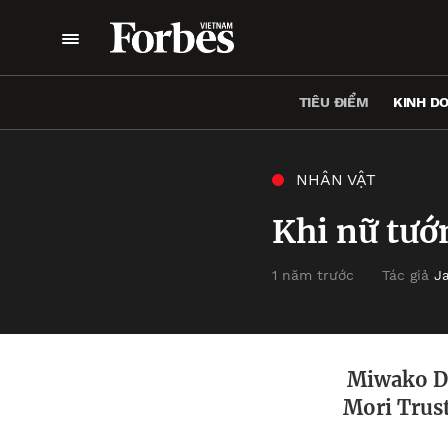
TIÊU ĐIỂM
KINH D
NHÂN VẬT
Khi nữ tướ
1 năm trước
Tác giả
J
Miwako Da
Mori Trus