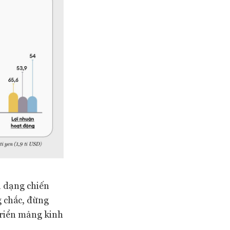
a dạng chiến
g chắc, đừng
triển mảng kinh