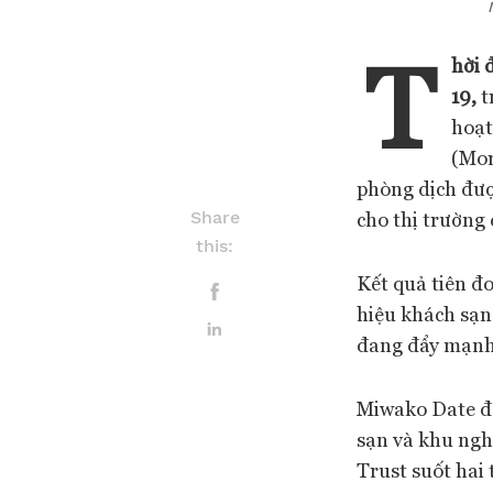
T
hời 
19,
t
hoạt
(Mor
phòng dịch đượ
cho thị trường 
Share
this:
Kết quả tiên đ
hiệu khách sạn
đang đẩy mạnh 
Miwako Date đa
sạn và khu ngh
Trust suốt hai