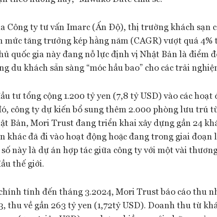
a Công ty tư vấn Imarc (Ấn Độ), thị trường khách sạn c
ận mức tăng trưởng kép hằng năm (CAGR) vượt quá 4%
phủ quốc gia này đang nỗ lực định vị Nhật Bản là điểm đ
ững du khách sẵn sàng “móc hầu bao” cho các trải nghiệ
ầu tư tổng cộng 1.200 tỷ yen (7,8 tỷ USD) vào các hoạt
ó, công ty dự kiến bổ sung thêm 2.000 phòng lưu trú t
Nhật Bản, Mori Trust đang triển khai xây dựng gần 24 kh
ạn khác đã đi vào hoạt động hoặc đang trong giai đoạn 
số này là dự án hợp tác giữa công ty với một vài thươn
ầu thế giới.
chính tính đến tháng 3.2024, Mori Trust báo cáo thu n
3, thu về gần 263 tỷ yen (1,72tỷ USD). Doanh thu từ kh