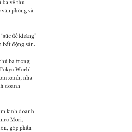
ứ ba về thu
ê văn phòng và
 “sức đề kháng”
 bất động sản.
thứ ba trong
à Tokyo World
ian xanh, nhà
nh doanh
tâm kinh doanh
hiro Mori,
lớn, góp phần