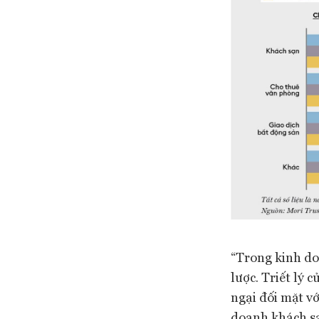
“Trong kinh do
lược. Triết lý 
ngại đối mặt v
doanh khách sạ