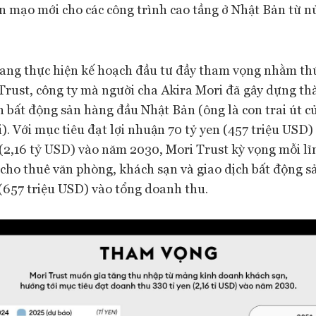
ện mạo mới cho các công trình cao tầng ở Nhật Bản từ n
ng thực hiện kế hoạch đầu tư đầy tham vọng nhằm thú
 Trust, công ty mà người cha Akira Mori đã gây dựng t
 bất động sản hàng đầu Nhật Bản (ông là con trai út 
). Với mục tiêu đạt lợi nhuận 70 tỷ yen (457 triệu USD
 (2,16 tỷ USD) vào năm 2030, Mori Trust kỳ vọng mỗi lĩ
cho thuê văn phòng, khách sạn và giao dịch bất động s
 (657 triệu USD) vào tổng doanh thu.