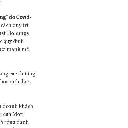
.
ăng” do Covid-
cách duy trì
ust Holdings
ác quy định
c hồi mạnh mẽ
mang các thương
 hoa anh đào,
nh doanh khách
u của Mori
 mở rộng danh