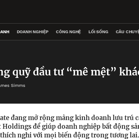
OANH
DOANH NGHIỆP
CÔNG NGHỆ
LỐI SỐNG
CÂU CHUYỆ
ng quỹ đầu tư “mê mệt” khá
ames Simms
te đang mở rộng mảng kinh doanh lưu trú c
t Holdings để giúp doanh nghiệp bất động sả
thích nghi với mọi biến động trong tương lai