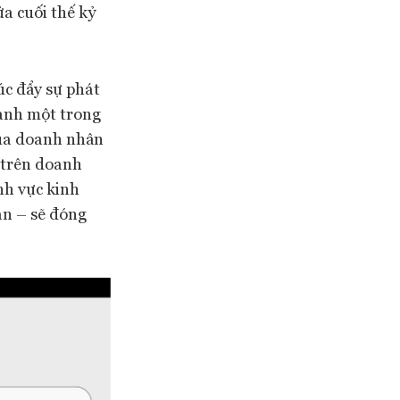
ửa cuối thế kỷ
c đẩy sự phát
hành một trong
của doanh nhân
) trên doanh
nh vực kinh
ản – sẽ đóng