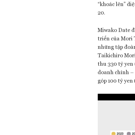
“khoác lên” di
20.
Miwako Date đa
triển của Mori
những tập đoàn
Taikichiro Mori
thu 330 tỷ yen
doanh chính – 
góp 100 tỷ yen