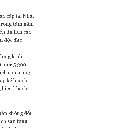
ao cấp tại Nhật
 trong tám năm
ến du lịch cao
m độc đáo.
 động kinh
ừ mốc 5.300
ách sạn, cùng
lập kế hoạch.
g hiệu khách
hập không đổi
ách sạn tăng