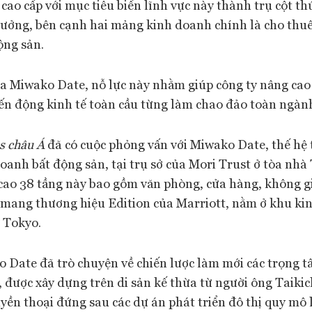
ao cấp với mục tiêu biến lĩnh vực này thành trụ cột th
rưởng, bên cạnh hai mảng kinh doanh chính là cho thu
ộng sản.
ủa Miwako Date, nỗ lực này nhằm giúp công ty nâng cao
ến động kinh tế toàn cầu từng làm chao đảo toàn ngành
s châu Á
đã có cuộc phỏng vấn với Miwako Date, thế hệ 
doanh bất động sản, tại trụ sở của Mori Trust ở tòa nh
cao 38 tầng này bao gồm văn phòng, cửa hàng, không g
 mang thương hiệu Edition của Marriott, nằm ở khu ki
 Tokyo.
o Date đã trò chuyện về chiến lược làm mới các trọng 
 được xây dựng trên di sản kế thừa từ người ông Taikic
ền thoại đứng sau các dự án phát triển đô thị quy mô 