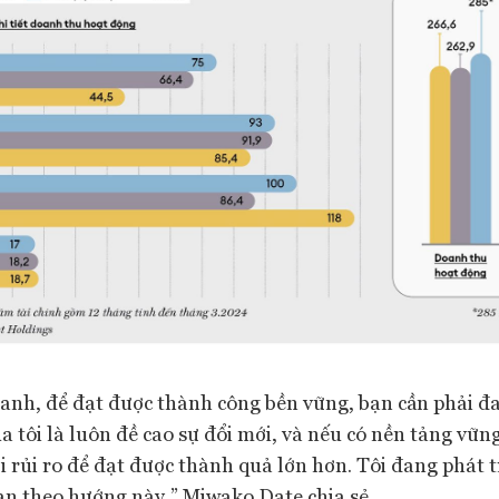
anh, để đạt được thành công bền vững, bạn cần phải đ
của tôi là luôn đề cao sự đổi mới, và nếu có nền tảng vữn
ới rủi ro để đạt được thành quả lớn hơn. Tôi đang phát 
n theo hướng này,” Miwako Date chia sẻ.