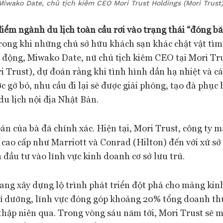
Miwako Date, chủ tịch kiêm CEO Mori Trust Holdings (Mori Trust)
điểm ngành du lịch toàn cầu rơi vào trạng thái “đóng b
rong khi những chủ sở hữu khách sạn khác chật vật tìm 
 động, Miwako Date, nữ chủ tịch kiêm CEO tại Mori Tr
i Trust), dự đoán rằng khi tình hình dần hạ nhiệt và c
c gỡ bỏ, nhu cầu đi lại sẽ được giải phóng, tạo đà phụ
du lịch nội địa Nhật Bản.
oán của bà đã chính xác. Hiện tại, Mori Trust, công ty 
 cao cấp như Marriott và Conrad (Hilton) đến với xứ sở
đầu tư vào lĩnh vực kinh doanh cơ sở lưu trú.
ng xây dựng lộ trình phát triển đột phá cho mảng ki
ỉ dưỡng, lĩnh vực đóng góp khoảng 20% tổng doanh th
 thập niên qua. Trong vòng sáu năm tới, Mori Trust sẽ