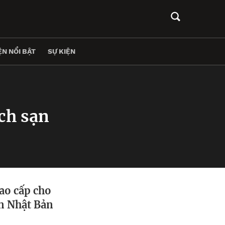
N NỔI BẬT
SỰ KIỆN
ch sạn
ao cấp cho
n Nhật Bản
.