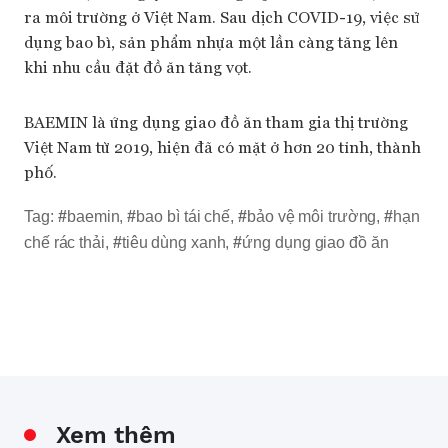
ra môi trường ở Việt Nam. Sau dịch COVID-19, việc sử
dụng bao bì, sản phẩm nhựa một lần càng tăng lên
khi nhu cầu đặt đồ ăn tăng vọt.
BAEMIN là ứng dụng giao đồ ăn tham gia thị trường
Việt Nam từ 2019, hiện đã có mặt ở hơn 20 tỉnh, thành
phố.
Tag:
#
baemin
,
#
bao bì tái chế
,
#
bảo vệ môi trường
,
#
hạn
chế rác thải
,
#
tiêu dùng xanh
,
#
ứng dụng giao đồ ăn
Xem thêm