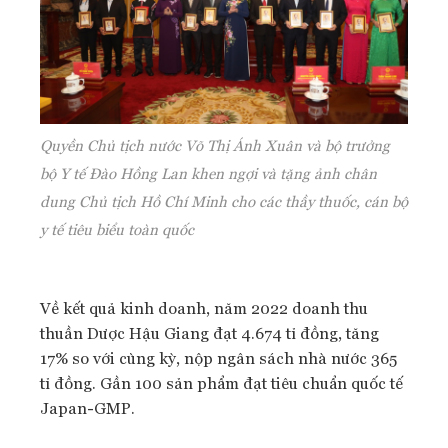
Quyền Chủ tịch nước Võ Thị Ánh Xuân và bộ trưởng
bộ Y tế Đào Hồng Lan khen ngợi và tặng ảnh chân
dung Chủ tịch Hồ Chí Minh cho các thầy thuốc, cán bộ
y tế tiêu biểu toàn quốc
Về kết quả kinh doanh, năm 2022 doanh thu
thuần Dược Hậu Giang đạt 4.674 tỉ đồng, tăng
17% so với cùng kỳ, nộp ngân sách nhà nước 365
tỉ đồng. Gần 100 sản phẩm đạt tiêu chuẩn quốc tế
Japan-GMP.