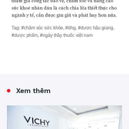
tham gia công tác bảo vệ, chăm sóc và nâng cao
sức khoẻ nhân dân là cách chia lửa thiết thực cho
ngành y tế, cần được gìn giữ và phát huy hơn nữa.
Tag:
#
chăm sóc sức khỏe
,
#
dhg
,
#
dược hậu giang
,
#
dược phẩm
,
#
ngày thầy thuốc việt nam
Xem thêm