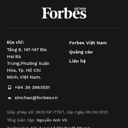
Địa chỉ:
Forbes Việt Nam
Tầng 8, 147-147 Bis
Quảng cáo
Hai Bà
Liên hệ
Trưng,
Phường Xuân
Hòa,
Tp. Hồ Chí
Minh, Việt Nam.
+84 39 3965551
xinchao@forbes.vn
Giấy phép số: 2632/GP-TTĐT, cấp ngày 08.09.2025
Tổng biên tập:
Nguyễn Anh Vũ
Trưởng ban Nội dung:
Lê Thị Tuyết Nhung