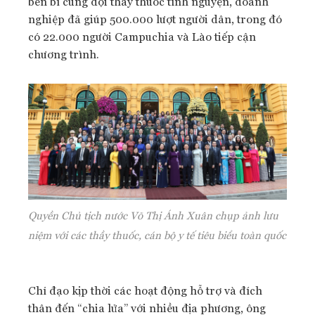
bền bỉ cùng đội thầy thuốc tình nguyện, doanh
nghiệp đã giúp 500.000 lượt người dân, trong đó
có 22.000 người Campuchia và Lào tiếp cận
chương trình.
Quyền Chủ tịch nước Võ Thị Ánh Xuân chụp ảnh lưu
niệm với các thầy thuốc, cán bộ y tế tiêu biểu toàn quốc
Chỉ đạo kịp thời các hoạt động hỗ trợ và đích
thân đến “chia lửa” với nhiều địa phương, ông