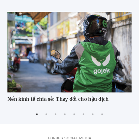
Nền kinh tế chia sẻ: Thay đổi cho hậu dịch
BR
Hàn
tr
FORBES SOCIAL MEDIA